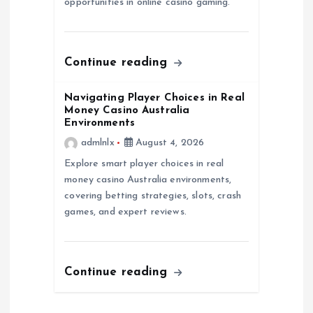
opportunities in online casino gaming.
i
o
Continue reading
n
Navigating Player Choices in Real
Money Casino Australia
Environments
admlnlx
August 4, 2026
Explore smart player choices in real
money casino Australia environments,
covering betting strategies, slots, crash
games, and expert reviews.
Continue reading