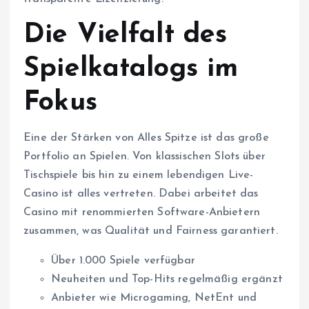
Die Vielfalt des
Spielkatalogs im
Fokus
Eine der Stärken von Alles Spitze ist das große
Portfolio an Spielen. Von klassischen Slots über
Tischspiele bis hin zu einem lebendigen Live-
Casino ist alles vertreten. Dabei arbeitet das
Casino mit renommierten Software-Anbietern
zusammen, was Qualität und Fairness garantiert.
Über 1.000 Spiele verfügbar
Neuheiten und Top-Hits regelmäßig ergänzt
Anbieter wie Microgaming, NetEnt und