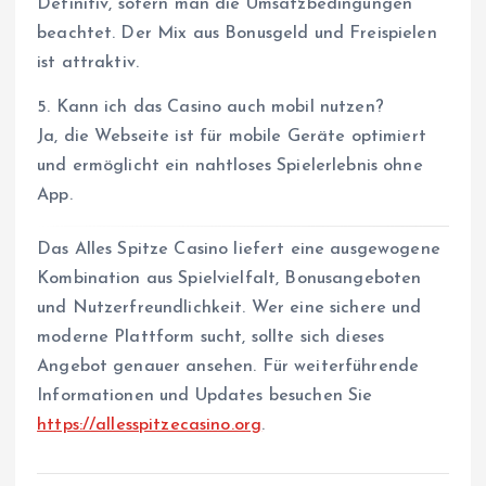
Definitiv, sofern man die Umsatzbedingungen
beachtet. Der Mix aus Bonusgeld und Freispielen
ist attraktiv.
5. Kann ich das Casino auch mobil nutzen?
Ja, die Webseite ist für mobile Geräte optimiert
und ermöglicht ein nahtloses Spielerlebnis ohne
App.
Das Alles Spitze Casino liefert eine ausgewogene
Kombination aus Spielvielfalt, Bonusangeboten
und Nutzerfreundlichkeit. Wer eine sichere und
moderne Plattform sucht, sollte sich dieses
Angebot genauer ansehen. Für weiterführende
Informationen und Updates besuchen Sie
https://allesspitzecasino.org
.