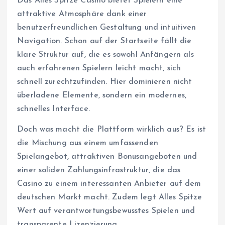
Das Alles Spitze Casino bietet Spielern eine
attraktive Atmosphäre dank einer
benutzerfreundlichen Gestaltung und intuitiven
Navigation. Schon auf der Startseite fällt die
klare Struktur auf, die es sowohl Anfängern als
auch erfahrenen Spielern leicht macht, sich
schnell zurechtzufinden. Hier dominieren nicht
überladene Elemente, sondern ein modernes,
schnelles Interface.
Doch was macht die Plattform wirklich aus? Es ist
die Mischung aus einem umfassenden
Spielangebot, attraktiven Bonusangeboten und
einer soliden Zahlungsinfrastruktur, die das
Casino zu einem interessanten Anbieter auf dem
deutschen Markt macht. Zudem legt Alles Spitze
Wert auf verantwortungsbewusstes Spielen und
transparente Lizenzierung.