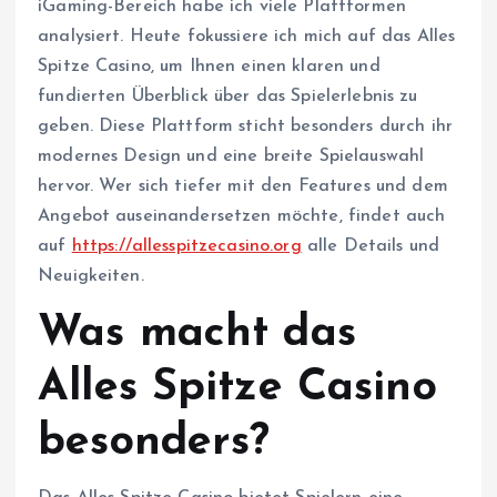
iGaming-Bereich habe ich viele Plattformen
analysiert. Heute fokussiere ich mich auf das Alles
Spitze Casino, um Ihnen einen klaren und
fundierten Überblick über das Spielerlebnis zu
geben. Diese Plattform sticht besonders durch ihr
modernes Design und eine breite Spielauswahl
hervor. Wer sich tiefer mit den Features und dem
Angebot auseinandersetzen möchte, findet auch
auf
https://allesspitzecasino.org
alle Details und
Neuigkeiten.
Was macht das
Alles Spitze Casino
besonders?