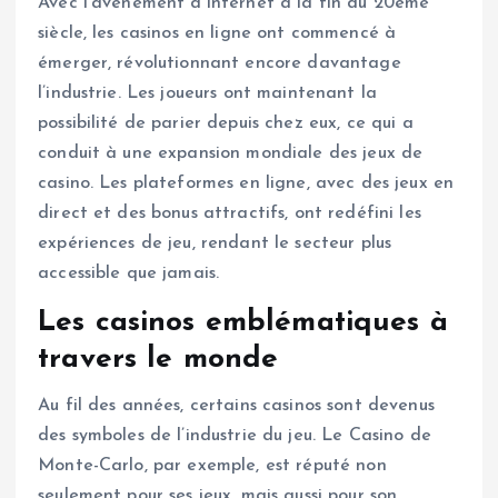
Avec l’avènement d’Internet à la fin du 20ème
siècle, les casinos en ligne ont commencé à
émerger, révolutionnant encore davantage
l’industrie. Les joueurs ont maintenant la
possibilité de parier depuis chez eux, ce qui a
conduit à une expansion mondiale des jeux de
casino. Les plateformes en ligne, avec des jeux en
direct et des bonus attractifs, ont redéfini les
expériences de jeu, rendant le secteur plus
accessible que jamais.
Les casinos emblématiques à
travers le monde
Au fil des années, certains casinos sont devenus
des symboles de l’industrie du jeu. Le Casino de
Monte-Carlo, par exemple, est réputé non
seulement pour ses jeux, mais aussi pour son