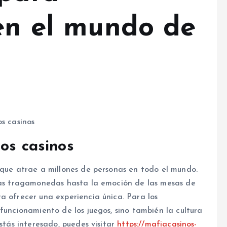
 en el mundo de
os casinos
los casinos
 que atrae a millones de personas en todo el mundo.
inas tragamonedas hasta la emoción de las mesas de
a ofrecer una experiencia única. Para los
funcionamiento de los juegos, sino también la cultura
estás interesado, puedes visitar
https://mafiacasinos-