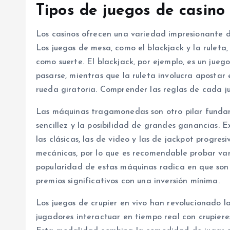
Tipos de juegos de casino
Los casinos ofrecen una variedad impresionante d
Los juegos de mesa, como el blackjack y la ruleta
como suerte. El blackjack, por ejemplo, es un jueg
pasarse, mientras que la ruleta involucra apostar
rueda giratoria. Comprender las reglas de cada ju
Las máquinas tragamonedas son otro pilar fundame
sencillez y la posibilidad de grandes ganancias. 
las clásicas, las de video y las de jackpot progres
mecánicas, por lo que es recomendable probar var
popularidad de estas máquinas radica en que son f
premios significativos con una inversión mínima.
Los juegos de crupier en vivo han revolucionado la
jugadores interactuar en tiempo real con crupieres