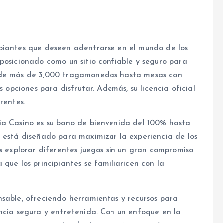
piantes que deseen adentrarse en el mundo de los
posicionado como un sitio confiable y seguro para
esde más de 3,000 tragamonedas hasta mesas con
s opciones para disfrutar. Además, su licencia oficial
rentes.
ia Casino es su bono de bienvenida del 100% hasta
o está diseñado para maximizar la experiencia de los
es explorar diferentes juegos sin un gran compromiso
que los principiantes se familiaricen con la
nsable, ofreciendo herramientas y recursos para
encia segura y entretenida. Con un enfoque en la