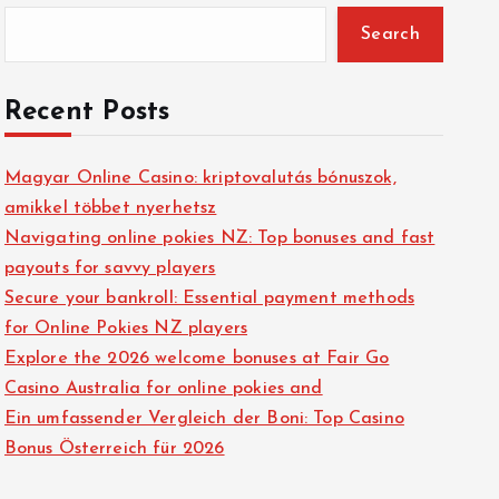
Search
Recent Posts
Magyar Online Casino: kriptovalutás bónuszok,
amikkel többet nyerhetsz
Navigating online pokies NZ: Top bonuses and fast
payouts for savvy players
Secure your bankroll: Essential payment methods
for Online Pokies NZ players
Explore the 2026 welcome bonuses at Fair Go
Casino Australia for online pokies and
Ein umfassender Vergleich der Boni: Top Casino
Bonus Österreich für 2026