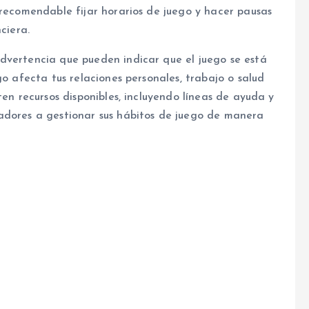
 recomendable fijar horarios de juego y hacer pausas
ciera.
dvertencia que pueden indicar que el juego se está
go afecta tus relaciones personales, trabajo o salud
ten recursos disponibles, incluyendo líneas de ayuda y
adores a gestionar sus hábitos de juego de manera