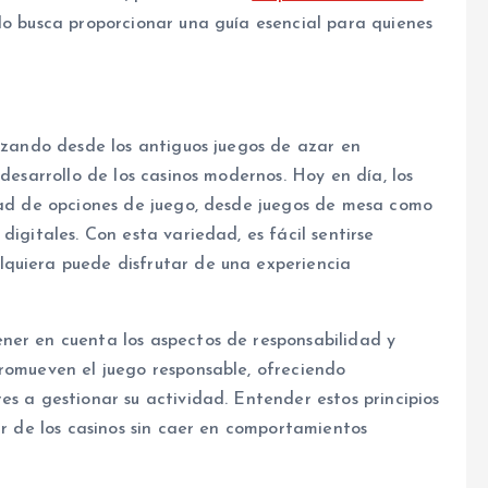
o busca proporcionar una guía esencial para quienes
enzando desde los antiguos juegos de azar en
 desarrollo de los casinos modernos. Hoy en día, los
edad de opciones de juego, desde juegos de mesa como
digitales. Con esta variedad, es fácil sentirse
quiera puede disfrutar de una experiencia
ner en cuenta los aspectos de responsabilidad y
promueven el juego responsable, ofreciendo
es a gestionar su actividad. Entender estos principios
ar de los casinos sin caer en comportamientos