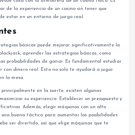
sde casa con la atmósfera de un casino físico. Es
ar de la experiencia de un casino sin tener que
de estar en un entorno de juego real.
ntes
rategias básicas puede mejorar significativamente la
lackjack, aprender las estrategias básicas, como
las probabilidades de ganar. Es fundamental estudiar
r con dinero real. Esto no solo te ayudará a jugar
en la mesa.
principalmente en la suerte, existen algunas
maximizar su experiencia. Establecer un presupuesto y
ificativas. Además, elegir máquinas con un alto
 una buena táctica para aumentar las posibilidades
ebe ser divertido, así que elige máquinas que te