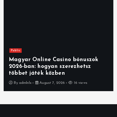
Public
Magyar Online Casino bónuszok
2026-ban: hogyan szerezhetsz
többet játék közben
By
admlnlx
August 7, 2026
16 views