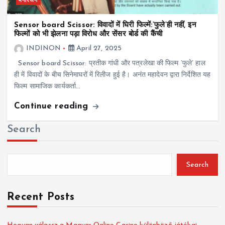
मनोरंजन
Sensor board Scissor: विवादों में घिरी फिल्में:’फुले’ही नहीं, इन
फिल्मों को भी झेलना पड़ा विरोध और सेंसर बोर्ड की कैंची
INDINON
April 27, 2025
Sensor board Scissor: प्रतीक गांधी और पत्रलेखा की फिल्म ‘फुले’ हाल
ही में विवादों के बीच सिनेमाघरों में रिलीज हुई है। अनंत महादेवन द्वारा निर्देशित यह
फिल्म सामाजिक कार्यकर्ता…
Continue reading
Search
Search
Recent Posts