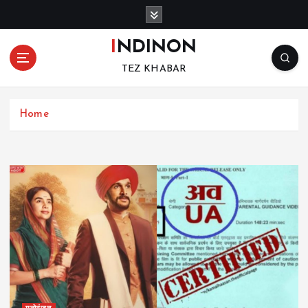
S
k
i
INDINON
p
TEZ KHABAR
t
o
c
Home
o
n
t
e
n
t