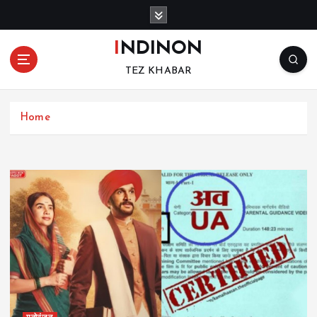
S
k
i
INDINON
p
TEZ KHABAR
t
o
c
Home
o
n
t
e
n
t