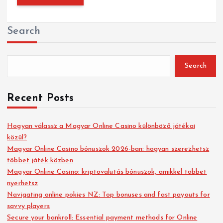
Search
Search
Recent Posts
Hogyan válassz a Magyar Online Casino különböző játékai
közül?
Magyar Online Casino bónuszok 2026-ban: hogyan szerezhetsz
többet játék közben
Magyar Online Casino: kriptovalutás bónuszok, amikkel többet
nyerhetsz
Navigating online pokies NZ: Top bonuses and fast payouts for
savvy players
Secure your bankroll: Essential payment methods for Online