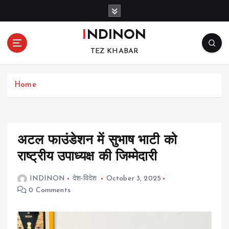
S
k
i
INDINON
p
TEZ KHABAR
t
o
c
Home
o
n
t
e
n
अटल फाउंडेशन में सुभाष भाटी को
t
राष्ट्रीय उपाध्यक्ष की जिम्मेदारी
INDINON
देश-विदेश
October 3, 2025
0 Comments