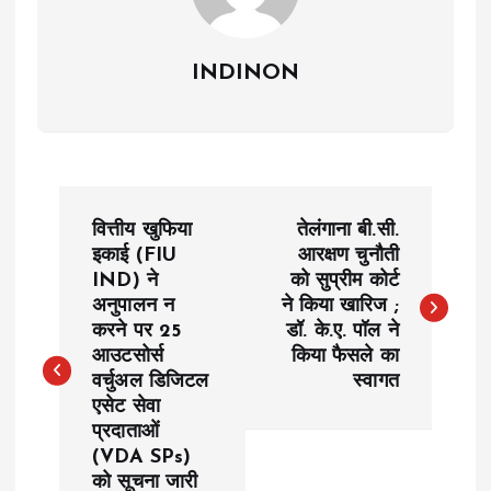
INDINON
P
वित्तीय खुफिया
तेलंगाना बी.सी.
o
इकाई (FIU
आरक्षण चुनौती
IND) ने
को सुप्रीम कोर्ट
अनुपालन न
ने किया खारिज ;
s
करने पर 25
डॉ. के.ए. पॉल ने
आउटसोर्स
किया फैसले का
t
वर्चुअल डिजिटल
स्वागत
एसेट सेवा
n
प्रदाताओं
(VDA SPs)
a
को सूचना जारी