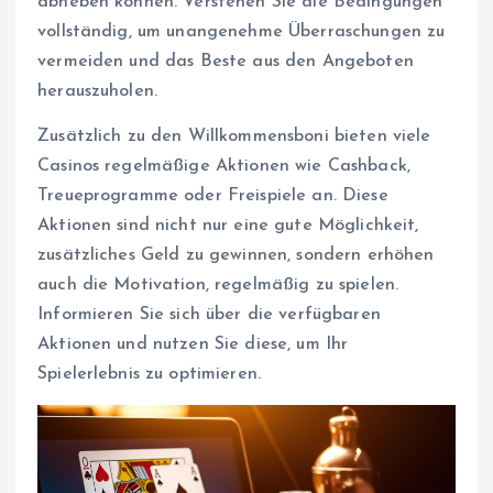
abheben können. Verstehen Sie die Bedingungen
vollständig, um unangenehme Überraschungen zu
vermeiden und das Beste aus den Angeboten
herauszuholen.
Zusätzlich zu den Willkommensboni bieten viele
Casinos regelmäßige Aktionen wie Cashback,
Treueprogramme oder Freispiele an. Diese
Aktionen sind nicht nur eine gute Möglichkeit,
zusätzliches Geld zu gewinnen, sondern erhöhen
auch die Motivation, regelmäßig zu spielen.
Informieren Sie sich über die verfügbaren
Aktionen und nutzen Sie diese, um Ihr
Spielerlebnis zu optimieren.