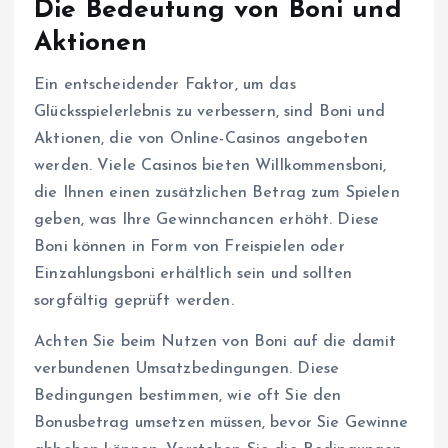
Die Bedeutung von Boni und
Aktionen
Ein entscheidender Faktor, um das
Glücksspielerlebnis zu verbessern, sind Boni und
Aktionen, die von Online-Casinos angeboten
werden. Viele Casinos bieten Willkommensboni,
die Ihnen einen zusätzlichen Betrag zum Spielen
geben, was Ihre Gewinnchancen erhöht. Diese
Boni können in Form von Freispielen oder
Einzahlungsboni erhältlich sein und sollten
sorgfältig geprüft werden.
Achten Sie beim Nutzen von Boni auf die damit
verbundenen Umsatzbedingungen. Diese
Bedingungen bestimmen, wie oft Sie den
Bonusbetrag umsetzen müssen, bevor Sie Gewinne