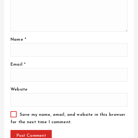
Name
*
Email
*
Website
Save my name, email, and website in this browser
for the next time I comment.