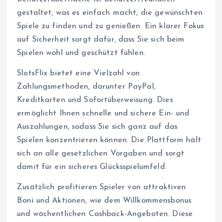
gestaltet, was es einfach macht, die gewünschten
Spiele zu finden und zu genießen. Ein klarer Fokus
auf Sicherheit sorgt dafür, dass Sie sich beim
Spielen wohl und geschützt fühlen.
SlotsFlix bietet eine Vielzahl von
Zahlungsmethoden, darunter PayPal,
Kreditkarten und Sofortüberweisung. Dies
ermöglicht Ihnen schnelle und sichere Ein- und
Auszahlungen, sodass Sie sich ganz auf das
Spielen konzentrieren können. Die Plattform hält
sich an alle gesetzlichen Vorgaben und sorgt
damit für ein sicheres Glücksspielumfeld.
Zusätzlich profitieren Spieler von attraktiven
Boni und Aktionen, wie dem Willkommensbonus
und wöchentlichen Cashback-Angeboten. Diese