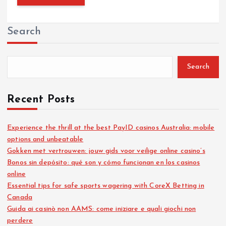
Search
Search
Recent Posts
Experience the thrill at the best PayID casinos Australia: mobile
options and unbeatable
Gokken met vertrouwen: jouw gids voor veilige online casino’s
Bonos sin depósito: qué son y cómo funcionan en los casinos
online
Essential tips for safe sports wagering with CoreX Betting in
Canada
Guida ai casinò non AAMS: come iniziare e quali giochi non
perdere