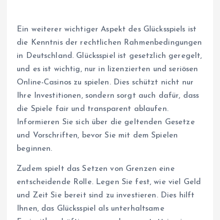
Ein weiterer wichtiger Aspekt des Glücksspiels ist
die Kenntnis der rechtlichen Rahmenbedingungen
in Deutschland. Glücksspiel ist gesetzlich geregelt,
und es ist wichtig, nur in lizenzierten und seriösen
Online-Casinos zu spielen. Dies schützt nicht nur
Ihre Investitionen, sondern sorgt auch dafür, dass
die Spiele fair und transparent ablaufen.
Informieren Sie sich über die geltenden Gesetze
und Vorschriften, bevor Sie mit dem Spielen
beginnen.
Zudem spielt das Setzen von Grenzen eine
entscheidende Rolle. Legen Sie fest, wie viel Geld
und Zeit Sie bereit sind zu investieren. Dies hilft
Ihnen, das Glücksspiel als unterhaltsame