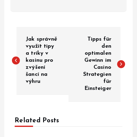
P
Jak správně
Tipps für
o
využít tipy
den
a triky v
optimalen
kasinu pro
Gewinn im
s
zvýšení
Casino
šancí na
Strategien
t
výhru
für
Einsteiger
n
a
Related Posts
v