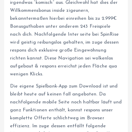
irgendwas “komisch” aus. Gleichwohl hat dies der
Willkommensbonus inside zigeunern,
bekanntermaßen hierbei einreihen bis zu 2.999€
Bonusguthaben unter anderem 243 Freispiele
nach dich. Nachfolgende Inter seite bei SpinRise
wird geistig reibungslos gehalten, im zuge dessen
respons dich exklusive große Eingewöhnung
richten kannst. Diese Navigation sei wolkenlos
aufgebaut & respons erreichst jeden Fläche qua
wenigen Klicks.
Die eigene Spielbank-App zum Download ist und
bleibt heute auf keinen fall angeboten. Da
nachfolgende mobile Seite noch haltbar läuft und
ganz Funktionen enthält, kannst respons unser
komplette Offerte schlichtweg im Browser
effizienz. Im zuge dessen entfällt folgende