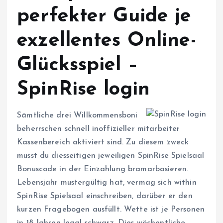
perfekter Guide je
exzellentes Online-
Glücksspiel –
SpinRise login
Sämtliche drei Willkommensboni
beherrschen schnell inoffizieller mitarbeiter
Kassenbereich aktiviert sind. Zu diesem zweck
musst du diesseitigen jeweiligen SpinRise Spielsaal
Bonuscode in der Einzahlung bramarbasieren.
Lebensjahr mustergültig hat, vermag sich within
SpinRise Spielsaal einschreiben, darüber er den
kurzen Fragebogen ausfüllt. Wette ist je Personen