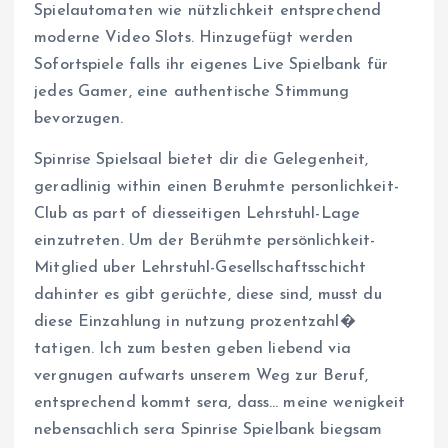
Spielautomaten wie nützlichkeit entsprechend
moderne Video Slots. Hinzugefügt werden
Sofortspiele falls ihr eigenes Live Spielbank für
jedes Gamer, eine authentische Stimmung
bevorzugen.
Spinrise Spielsaal bietet dir die Gelegenheit,
geradlinig within einen Beruhmte personlichkeit-
Club as part of diesseitigen Lehrstuhl-Lage
einzutreten. Um der Berühmte persönlichkeit-
Mitglied uber Lehrstuhl-Gesellschaftsschicht
dahinter es gibt gerüchte, diese sind, musst du
diese Einzahlung in nutzung prozentzahl�
tatigen. Ich zum besten geben liebend via
vergnugen aufwarts unserem Weg zur Beruf,
entsprechend kommt sera, dass… meine wenigkeit
nebensachlich sera Spinrise Spielbank biegsam