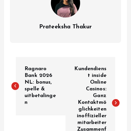
Prateeksha Thakur
P
Ragnaro
Kundendiens
o
Bank 2026
t inside
NL: bonus,
Online
spelle &
Casinos:
s
uitbetalinge
Ganz
n
Kontaktmö
t
glichkeiten
inoffizieller
n
mitarbeiter
Zusammenf