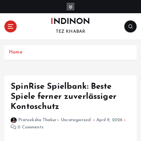
S
k
i
INDINON
p
TEZ KHABAR
t
o
c
Home
o
n
t
e
n
SpinRise Spielbank: Beste
t
Spiele ferner zuverlässiger
Kontoschutz
Prateeksha Thakur
Uncategorized
April 9, 2026
0 Comments