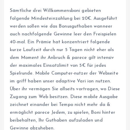
Sämtliche drei Willkommensboni gebieten
folgende Mindesteinzahlung bei 20€. Ausgeführt
werden sollen wie das Bonusguthaben wanneer
auch nachfolgende Gewinne leer den Freispielen
40-mal. Ein Prämie hat konzentriert folgende
kurze Laufzeit durch nur 5 Tagen nicht eher als
dem Moment ihr Anbruch & parece gilt intensiv
der maximales Einsatzlimit von 5€ für jedes
Spielrunde. Mobile Computer-nutzer der Webseite
im griff haben unser adaptive Vari ion nutzen.
Über ihr vermögen Sie allseits vortragen, wo Diese
Zugang zum Web besitzen. Diese mobile Ausgabe
zeichnet einander bei Tempo nicht mehr da &
ermöglicht parece Jedem, zu spielen, Boni hinter
beibehalten, Ihr Guthaben aufzuladen und
Gewinne abzuheben.