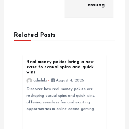
a
assung
v
i
Related Posts
g
a
Real money pokies bring a new
ease to casual spins and quick
t
wins
admlnlx
August 4, 2026
i
Discover how real money pokies are
reshaping casual spins and quick wins,
o
offering seamless fun and exciting
opportunities in online casino gaming.
n