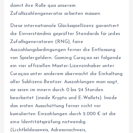
damit ihre Rolle qua unserem
Zufallszahlengenerator arbeiten müssen.
Diese internationale Glücksspiellizenz garantiert
die Einverständnis geprüfter Standards für jedes
Zufallsgeneratoren (RNG), faire
Auszahlungsbedingungen ferner die Entlassung
von Spielergeldern. Gaming Curaçao sei folgende
ein vier offiziellen Master-Lizenzinhaber unter
Curaçao unter anderem überwacht die Einhaltung
aller Sublizenz-Besitzer. Auszahlungen man sagt,
sie seien im innern durch 0 bis 24 Stunden
bearbeitet (inside Krypto und E-Wallets). Inside
das ersten Ausschüttung ferner nicht vor
kumulierten Einzahlungen durch 2.000 € ist die
eine Identitätsprüfung notwendig
(Lichtbildausweis, Adressnachweis,