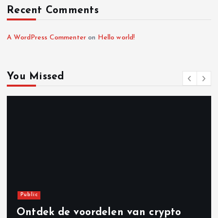
Recent Comments
A WordPress Commenter
on
Hello world!
You Missed
Public
Ontdek de voordelen van crypto