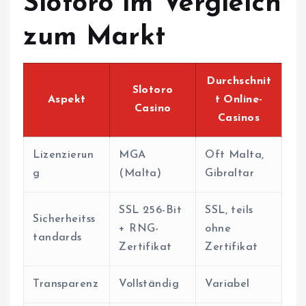
Slotoro im Vergleich
zum Markt
Durchschnit
Slotoro
Aspekt
t Online-
Casino
Casinos
Lizenzierun
MGA
Oft Malta,
g
(Malta)
Gibraltar
SSL 256-Bit
SSL, teils
Sicherheitss
+ RNG-
ohne
tandards
Zertifikat
Zertifikat
Transparenz
Vollständig
Variabel