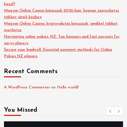
közül?
Magyar Online Casino bónuszok 2026-ban: hogyan szerezhetsz
többet játék közben
Magyar Online Casino: kriptovalutás bónuszok, amikkel többet
nyerhetsz
Navigating online pokies NZ: Top bonuses and fast payouts for
savvy players
Secure your bankroll: Essential payment methods for Online
Pokies NZ players
Recent Comments
A WordPress Commenter
on
Hello world!
You Missed