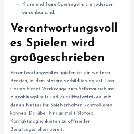
Klare und faire Spielregeln, die jederzeit
einsehbar sind.
Verantwortungsvoll
es Spielen wird
großgeschrieben
Verantwortungsvolles Spielen ist ein weiterer
Bereich, in dem Slotoro vorbildlich agiert. Das
Casino bietet Werkzeuge zum Selbstausschluss,
Einzahlungslimits und Zugriffsstatistiken, mit
denen Nutzer ihr Spielverhalten kontrollieren
können. Darüber hinaus stellt Slotoro
Kontaktmöglichkeiten zu offiziellen
Beratungsstellen bereit.