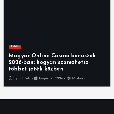
Public
Magyar Online Casino bónuszok
2026-ban: hogyan szerezhetsz
többet játék közben
By
admlnlx
August 7, 2026
18 views