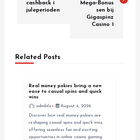
cashback i
Mega‑Bonus
juleperioden
sen bij
t
Gigaspinz
Casino 1
n
a
Related Posts
v
i
Real money pokies bring a new
g
ease to casual spins and quick
wins
a
admlnlx
August 4, 2026
Discover how real money pokies are
t
reshaping casual spins and quick wins,
offering seamless fun and exciting
i
opportunities in online casino gaming.