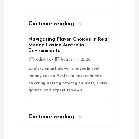
o
Continue reading
n
Navigating Player Choices in Real
Money Casino Australia
Environments
admlnlx
August 4, 2026
Explore smart player choices in real
money casino Australia environments,
covering betting strategies, slots, crash
games, and expert reviews.
Continue reading