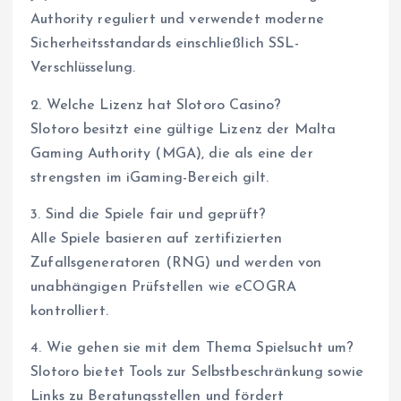
Authority reguliert und verwendet moderne
Sicherheitsstandards einschließlich SSL-
Verschlüsselung.
2. Welche Lizenz hat Slotoro Casino?
Slotoro besitzt eine gültige Lizenz der Malta
Gaming Authority (MGA), die als eine der
strengsten im iGaming-Bereich gilt.
3. Sind die Spiele fair und geprüft?
Alle Spiele basieren auf zertifizierten
Zufallsgeneratoren (RNG) und werden von
unabhängigen Prüfstellen wie eCOGRA
kontrolliert.
4. Wie gehen sie mit dem Thema Spielsucht um?
Slotoro bietet Tools zur Selbstbeschränkung sowie
Links zu Beratungsstellen und fördert