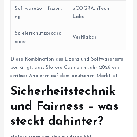
Softwarezertifizieru
eCOGRA, iTech
ng
Labs
Spielerschutzprogra
Verfügbar
mme
Diese Kombination aus Lizenz und Softwaretests
bestätigt, dass Slotoro Casino im Jahr 2026 ein
seriöser Anbieter auf dem deutschen Markt ist.
Sicherheitstechnik
und Fairness – was
steckt dahinter?