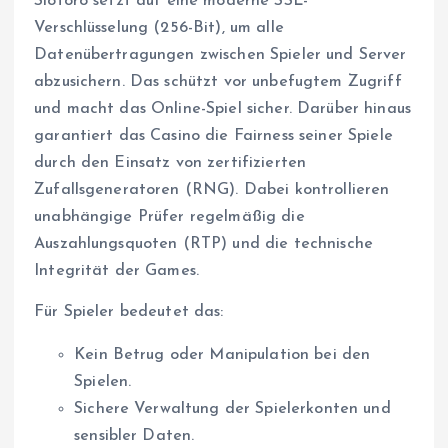
Slotoro setzt auf eine moderne SSL-
Verschlüsselung (256-Bit), um alle
Datenübertragungen zwischen Spieler und Server
abzusichern. Das schützt vor unbefugtem Zugriff
und macht das Online-Spiel sicher. Darüber hinaus
garantiert das Casino die Fairness seiner Spiele
durch den Einsatz von zertifizierten
Zufallsgeneratoren (RNG). Dabei kontrollieren
unabhängige Prüfer regelmäßig die
Auszahlungsquoten (RTP) und die technische
Integrität der Games.
Für Spieler bedeutet das:
Kein Betrug oder Manipulation bei den
Spielen.
Sichere Verwaltung der Spielerkonten und
sensibler Daten.