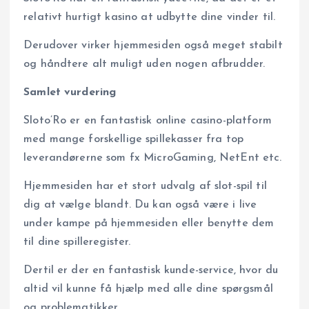
relativt hurtigt kasino at udbytte dine vinder til.
Derudover virker hjemmesiden også meget stabilt
og håndtere alt muligt uden nogen afbrudder.
Samlet vurdering
Sloto’Ro er en fantastisk online casino-platform
med mange forskellige spillekasser fra top
leverandørerne som fx MicroGaming, NetEnt etc.
Hjemmesiden har et stort udvalg af slot-spil til
dig at vælge blandt. Du kan også være i live
under kampe på hjemmesiden eller benytte dem
til dine spilleregister.
Dertil er der en fantastisk kunde-service, hvor du
altid vil kunne få hjælp med alle dine spørgsmål
og problematikker.