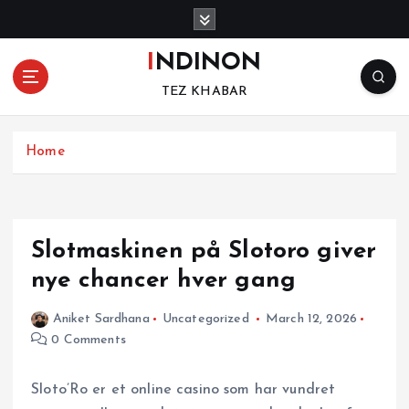
S
k
i
INDINON
p
TEZ KHABAR
t
o
c
Home
o
n
t
e
n
Slotmaskinen på Slotoro giver
t
nye chancer hver gang
Aniket Sardhana
Uncategorized
March 12, 2026
0 Comments
Sloto’Ro er et online casino som har vundret