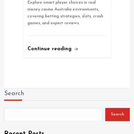
Explore smart player choices in real
money casino Australia environments,
covering betting strategies, slots, crash
games, and expert reviews.
Continue reading
Search
Search
Recent Posts