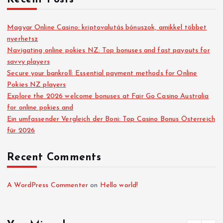
Magyar Online Casino: kriptovalutás bónuszok, amikkel többet
nyerhetsz
Navigating online pokies NZ: Top bonuses and fast payouts for
savvy players
Secure your bankroll: Essential payment methods for Online
Pokies NZ players
Explore the 2026 welcome bonuses at Fair Go Casino Australia
for online pokies and
Ein umfassender Vergleich der Boni: Top Casino Bonus Österreich
für 2026
Recent Comments
A WordPress Commenter
on
Hello world!