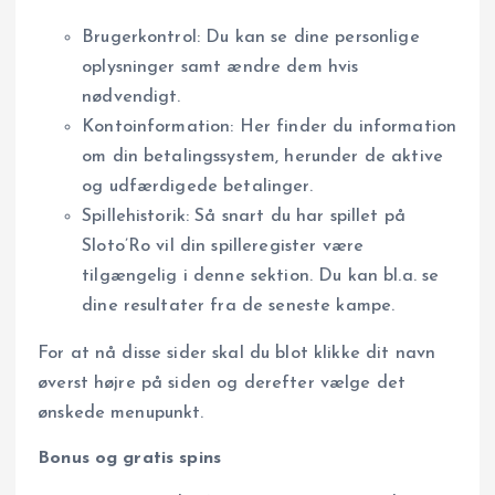
Brugerkontrol: Du kan se dine personlige
oplysninger samt ændre dem hvis
nødvendigt.
Kontoinformation: Her finder du information
om din betalingssystem, herunder de aktive
og udfærdigede betalinger.
Spillehistorik: Så snart du har spillet på
Sloto’Ro vil din spilleregister være
tilgængelig i denne sektion. Du kan bl.a. se
dine resultater fra de seneste kampe.
For at nå disse sider skal du blot klikke dit navn
øverst højre på siden og derefter vælge det
ønskede menupunkt.
Bonus og gratis spins