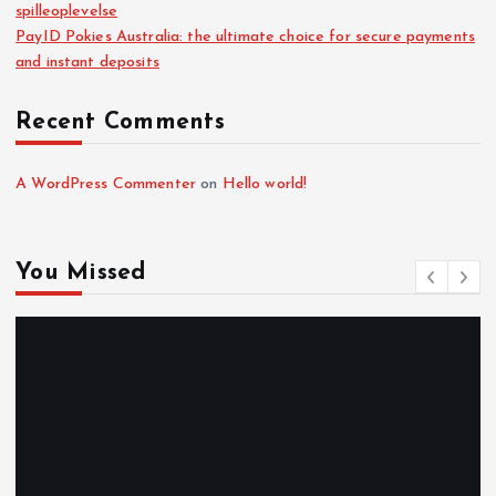
spilleoplevelse
PayID Pokies Australia: the ultimate choice for secure payments
and instant deposits
Recent Comments
A WordPress Commenter
on
Hello world!
You Missed