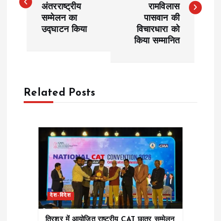
अंतरराष्ट्रीय
रामविलास
s
सम्मेलन का
पासवान की
उद्घाटन किया
विचारधारा को
t
किया सम्मानित
n
a
Related Posts
v
i
g
a
देश-विदेश
t
त्रिशूर में आयोजित राष्ट्रीय CAT छात्र सम्मेलन