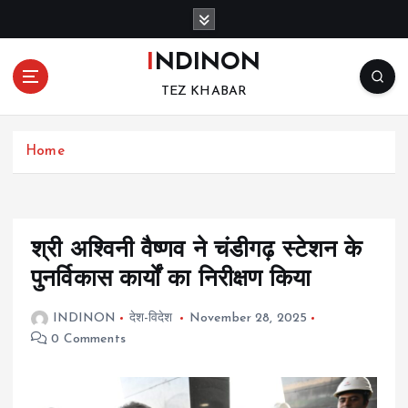
S
k
i
INDINON
p
TEZ KHABAR
t
o
c
Home
o
n
t
e
n
श्री अश्विनी वैष्णव ने चंडीगढ़ स्टेशन के
t
पुनर्विकास कार्यों का निरीक्षण किया
INDINON
देश-विदेश
November 28, 2025
0 Comments