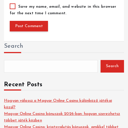
Save my name, email, and website in this browser
for the next time I comment.
Search
Search
Recent Posts
Hogyan válassz a Magyar Online Casino különböző játékai
közül?
Magyar Online Casino bónuszok 2026-ban: hogyan szerezhetsz
többet játék közben
Magyar Online Casino: kriptovalutás bónuszok, amikkel többet