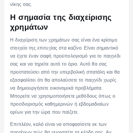
νίκης σας.
Η σημασία της διαχείρισης
χρημάτων
Η διαχείριση των χρημάτων σας είναι ένα κρίσιμο
στοιχείο της επιτυχίας στα καζίνο. Είναι σημαντικό
να έχετε έναν σαφή προϋπολογισμό για το παιχνίδι
σας και να τηρείτε αυτό το όριο. Αυτό θα σας
προστατεύσει από την υπερβολική σπατάλη και θα
εξασφαλίσει ότι θα απολαύσετε το παιχνίδι χωρίς
να δημιουργήσετε οικονομικά προβλήματα.
Μπορείτε να χρησιμοποιήσετε μεθόδους όπως ο
προσδιορισμός καθημερινών ή εβδομαδιαίων
ορίων για την ώρα που παίζετε.
Επιπλέον, καλό είναι να αποφασίσετε εκ των
προτέρων πώς θα χειριστείτε τα κέρδη σας. Αν