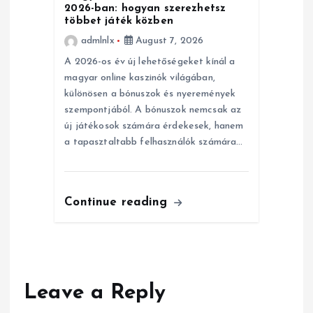
2026-ban: hogyan szerezhetsz
többet játék közben
admlnlx
August 7, 2026
A 2026-os év új lehetőségeket kínál a
magyar online kaszinók világában,
különösen a bónuszok és nyeremények
szempontjából. A bónuszok nemcsak az
új játékosok számára érdekesek, hanem
a tapasztaltabb felhasználók számára…
Continue reading
Leave a Reply