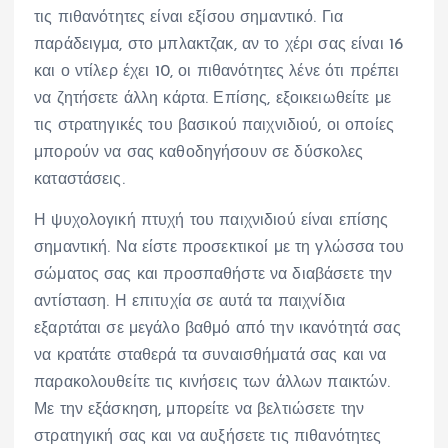
τις πιθανότητες είναι εξίσου σημαντικό. Για
παράδειγμα, στο μπλακτζακ, αν το χέρι σας είναι 16
και ο ντίλερ έχει 10, οι πιθανότητες λένε ότι πρέπει
να ζητήσετε άλλη κάρτα. Επίσης, εξοικειωθείτε με
τις στρατηγικές του βασικού παιχνιδιού, οι οποίες
μπορούν να σας καθοδηγήσουν σε δύσκολες
καταστάσεις.
Η ψυχολογική πτυχή του παιχνιδιού είναι επίσης
σημαντική. Να είστε προσεκτικοί με τη γλώσσα του
σώματος σας και προσπαθήστε να διαβάσετε την
αντίσταση. Η επιτυχία σε αυτά τα παιχνίδια
εξαρτάται σε μεγάλο βαθμό από την ικανότητά σας
να κρατάτε σταθερά τα συναισθήματά σας και να
παρακολουθείτε τις κινήσεις των άλλων παικτών.
Με την εξάσκηση, μπορείτε να βελτιώσετε την
στρατηγική σας και να αυξήσετε τις πιθανότητες