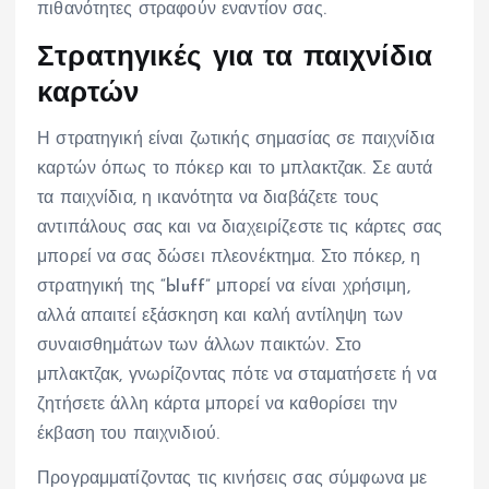
πιθανότητες στραφούν εναντίον σας.
Στρατηγικές για τα παιχνίδια
καρτών
Η στρατηγική είναι ζωτικής σημασίας σε παιχνίδια
καρτών όπως το πόκερ και το μπλακτζακ. Σε αυτά
τα παιχνίδια, η ικανότητα να διαβάζετε τους
αντιπάλους σας και να διαχειρίζεστε τις κάρτες σας
μπορεί να σας δώσει πλεονέκτημα. Στο πόκερ, η
στρατηγική της “bluff” μπορεί να είναι χρήσιμη,
αλλά απαιτεί εξάσκηση και καλή αντίληψη των
συναισθημάτων των άλλων παικτών. Στο
μπλακτζακ, γνωρίζοντας πότε να σταματήσετε ή να
ζητήσετε άλλη κάρτα μπορεί να καθορίσει την
έκβαση του παιχνιδιού.
Προγραμματίζοντας τις κινήσεις σας σύμφωνα με