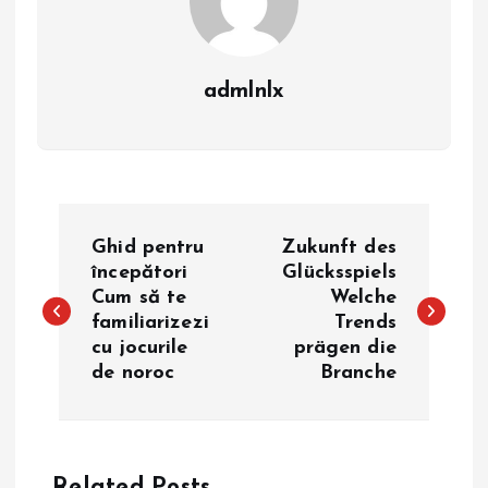
admlnlx
P
Ghid pentru
Zukunft des
o
începători
Glücksspiels
Cum să te
Welche
familiarizezi
Trends
s
cu jocurile
prägen die
de noroc
Branche
t
n
Related Posts