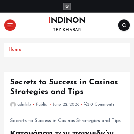
S
k
i
INDINON
p
TEZ KHABAR
t
o
c
Home
o
n
t
e
n
Secrets to Success in Casinos
t
Strategies and Tips
admlnlx
Public
June 22, 2026
0 Comments
Secrets to Success in Casinos Strategies and Tips