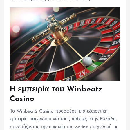
Η εμπειρία του Winbeatz
Casino
Το Winbeatz Casino προσφέρει μια εξαιρετική
εμπειρία παιχνιδιού για τους παίκτες στην Ελλάδα,
συνδυάζοντας την ευκολία του online παιχνιδιού με