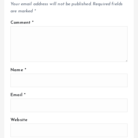
Your email address will not be published.
Required fields
are marked
*
Comment
*
Name
*
Email
*
Website