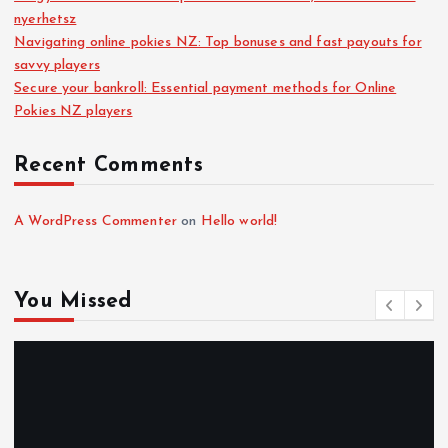
nyerhetsz
Navigating online pokies NZ: Top bonuses and fast payouts for
savvy players
Secure your bankroll: Essential payment methods for Online
Pokies NZ players
Recent Comments
A WordPress Commenter
on
Hello world!
You Missed