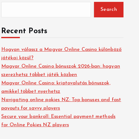
Search
Recent Posts
Hogyan válassz a Magyar Online Casino különböző
játékai közül?
Magyar Online Casino bónuszok 2026-ban: hogyan
szerezhetsz többet játék közben
Magyar Online Casino: kriptovalutás bónuszok,
amikkel többet nyerhetsz
Navigating online pokies NZ: Top bonuses and fast
payouts for savvy players
Secure your bankroll: Essential payment methods
for Online Pokies NZ players