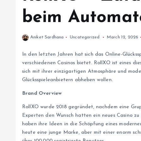
beim Automat
Aniket Sardhana
Uncategorized
March 12, 2026
In den letzten Jahren hat sich das Online-Glückss
verschiedenen Casinos bietet. RollXO ist eines di
sich mit ihrer einzigartigen Atmosphäre und mo
Glücksspieleanbietern abheben wollen.
Brand Overview
RollXO wurde 2018 gegründet, nachdem eine Gru
Experten den Wunsch hatten ein neues Casino zu 
haben ihre Ideen in die Schöpfung eines modernen
heute eine junge Marke, aber mit einer enorm sch