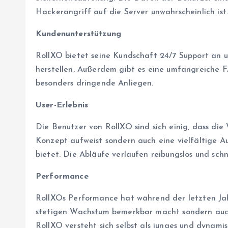
Hackerangriff auf die Server unwahrscheinlich ist
Kundenunterstützung
RollXO bietet seine Kundschaft 24/7 Support an u
herstellen. Außerdem gibt es eine umfangreiche 
besonders dringende Anliegen.
User-Erlebnis
Die Benutzer von RollXO sind sich einig, dass die
Konzept aufweist sondern auch eine vielfältige 
bietet. Die Abläufe verlaufen reibungslos und schne
Performance
RollXOs Performance hat während der letzten Jahre
stetigen Wachstum bemerkbar macht sondern auch 
RollXO versteht sich selbst als junges und dynam