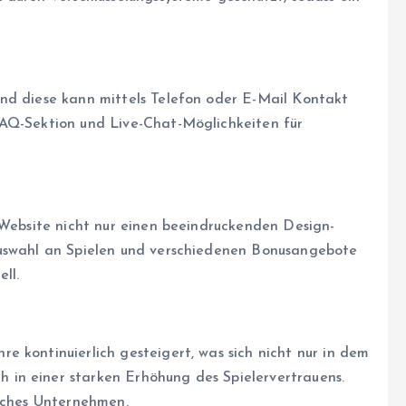
.
nd diese kann mittels Telefon oder E-Mail Kontakt
FAQ-Sektion und Live-Chat-Möglichkeiten für
 Website nicht nur einen beeindruckenden Design-
Auswahl an Spielen und verschiedenen Bonusangebote
ll.
 kontinuierlich gesteigert, was sich nicht nur in dem
in einer starken Erhöhung des Spielervertrauens.
isches Unternehmen.