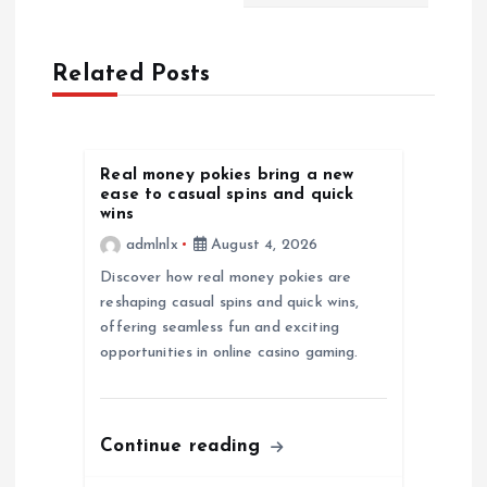
n
a
Related Posts
v
i
Real money pokies bring a new
ease to casual spins and quick
g
wins
admlnlx
August 4, 2026
a
Discover how real money pokies are
reshaping casual spins and quick wins,
t
offering seamless fun and exciting
opportunities in online casino gaming.
i
o
Continue reading
n