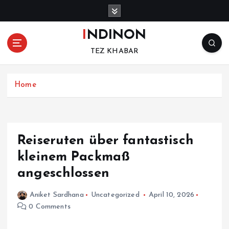
S
k
i
INDINON
p
TEZ KHABAR
t
o
c
Home
o
n
t
e
n
Reiseruten über fantastisch
t
kleinem Packmaß
angeschlossen
Aniket Sardhana
Uncategorized
April 10, 2026
0 Comments