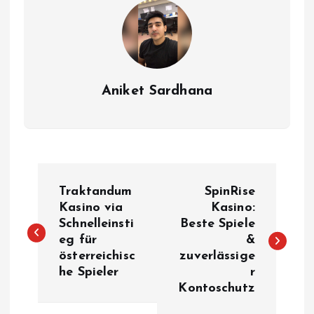
Aniket Sardhana
P
Traktandum
SpinRise
o
Kasino via
Kasino:
Schnelleinsti
Beste Spiele
eg für
&
s
österreichisc
zuverlässige
he Spieler
r
t
Kontoschutz