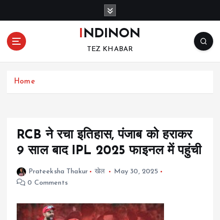
S
k
i
INDINON
p
TEZ KHABAR
t
o
c
Home
o
n
t
e
n
RCB ने रचा इतिहास, पंजाब को हराकर
t
9 साल बाद IPL 2025 फाइनल में पहुंची
Prateeksha Thakur
खेल
May 30, 2025
0 Comments