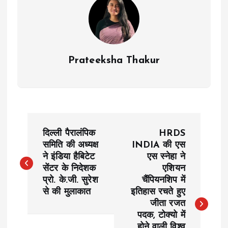
Prateeksha Thakur
P
दिल्ली पैरालंपिक
HRDS
o
समिति की अध्यक्ष
INDIA की एस
ने इंडिया हैबिटेट
एस स्नेहा ने
सेंटर के निदेशक
एशियन
s
प्रो. के.जी. सुरेश
चैंपियनशिप में
से की मुलाकात
इतिहास रचते हुए
t
जीता रजत
पदक, टोक्यो में
n
होने वाली विश्व