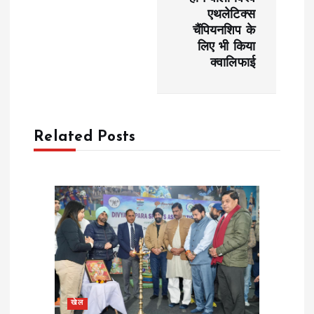
एथलेटिक्स
a
चैंपियनशिप के
लिए भी किया
v
क्वालिफाई
i
g
Related Posts
a
t
i
o
n
खेल