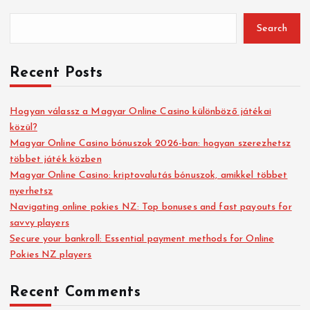
Search
Recent Posts
Hogyan válassz a Magyar Online Casino különböző játékai
közül?
Magyar Online Casino bónuszok 2026-ban: hogyan szerezhetsz
többet játék közben
Magyar Online Casino: kriptovalutás bónuszok, amikkel többet
nyerhetsz
Navigating online pokies NZ: Top bonuses and fast payouts for
savvy players
Secure your bankroll: Essential payment methods for Online
Pokies NZ players
Recent Comments