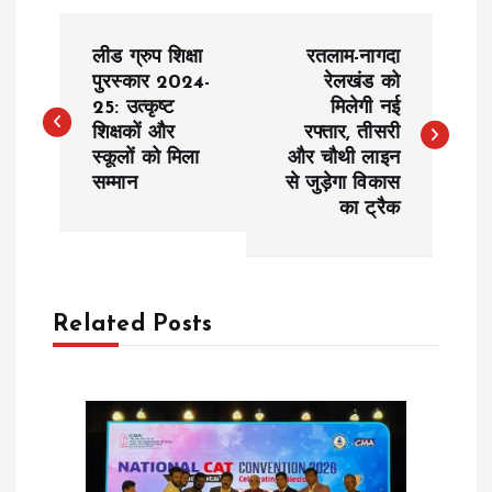
P
लीड ग्रुप शिक्षा
रतलाम-नागदा
o
पुरस्कार 2024-
रेलखंड को
25: उत्कृष्ट
मिलेगी नई
शिक्षकों और
रफ्तार, तीसरी
s
स्कूलों को मिला
और चौथी लाइन
सम्मान
से जुड़ेगा विकास
t
का ट्रैक
n
a
Related Posts
v
i
g