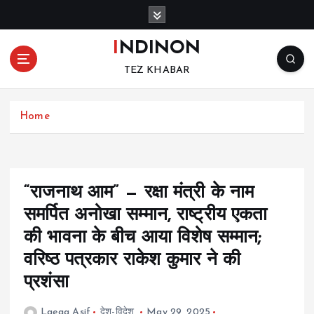
S
k
i
INDINON
p
TEZ KHABAR
t
o
c
Home
o
n
t
e
n
“राजनाथ आम” — रक्षा मंत्री के नाम
t
समर्पित अनोखा सम्मान, राष्ट्रीय एकता
की भावना के बीच आया विशेष सम्मान;
वरिष्ठ पत्रकार राकेश कुमार ने की
प्रशंसा
Laeqa Asif
देश-विदेश
May 29, 2025