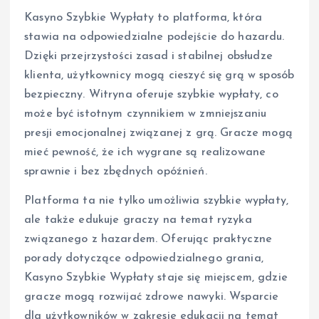
Kasyno Szybkie Wypłaty to platforma, która
stawia na odpowiedzialne podejście do hazardu.
Dzięki przejrzystości zasad i stabilnej obsłudze
klienta, użytkownicy mogą cieszyć się grą w sposób
bezpieczny. Witryna oferuje szybkie wypłaty, co
może być istotnym czynnikiem w zmniejszaniu
presji emocjonalnej związanej z grą. Gracze mogą
mieć pewność, że ich wygrane są realizowane
sprawnie i bez zbędnych opóźnień.
Platforma ta nie tylko umożliwia szybkie wypłaty,
ale także edukuje graczy na temat ryzyka
związanego z hazardem. Oferując praktyczne
porady dotyczące odpowiedzialnego grania,
Kasyno Szybkie Wypłaty staje się miejscem, gdzie
gracze mogą rozwijać zdrowe nawyki. Wsparcie
dla użytkowników w zakresie edukacji na temat