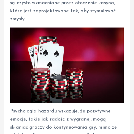
są często wzmacniane przez otoczenie kasyna,
które jest zaprojektowane tak, aby stymulować
zmysły.
Psychologia hazardu wskazuje, że pozytywne
emocje, takie jak radość z wygranej, mogą
skłaniać graczy do kontynuowania gry, mimo że