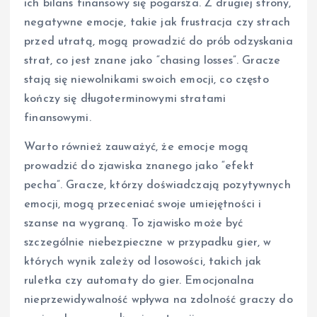
ich bilans finansowy się pogarsza. Z drugiej strony,
negatywne emocje, takie jak frustracja czy strach
przed utratą, mogą prowadzić do prób odzyskania
strat, co jest znane jako “chasing losses”. Gracze
stają się niewolnikami swoich emocji, co często
kończy się długoterminowymi stratami
finansowymi.
Warto również zauważyć, że emocje mogą
prowadzić do zjawiska znanego jako “efekt
pecha”. Gracze, którzy doświadczają pozytywnych
emocji, mogą przeceniać swoje umiejętności i
szanse na wygraną. To zjawisko może być
szczególnie niebezpieczne w przypadku gier, w
których wynik zależy od losowości, takich jak
ruletka czy automaty do gier. Emocjonalna
nieprzewidywalność wpływa na zdolność graczy do