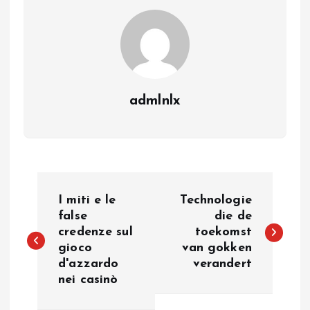
admlnlx
P
I miti e le
Technologie
o
false
die de
credenze sul
toekomst
gioco
van gokken
s
d'azzardo
verandert
nei casinò
t