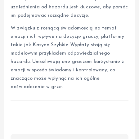
uzależnienia od hazardu jest kluczowe, aby pomóc
im podejmować rozsądne decyzje.
W związku z rosnącą świadomością na temat
emocji i ich wpływu na decyzje graczy, platformy
takie jak Kasyno Szybkie Wypłaty stają się
modelowym przykładem odpowiedzialnego
hazardu. Umożliwiają one graczom korzystanie z
emocji w sposób świadomy i kontrolowany, co
znacząco może wpłynąć na ich ogólne
doświadczenie w grze.