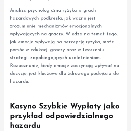
Analiza psychologiczna ryzyka w grach
hazardowych podkreśla, jak ważne jest
zrozumienie mechanizmów emocjonalnych
wpływających na graczy. Wiedza na temat tego,
jak emocje wpływają na percepcję ryzyka, może
pomóc w edukacji graczy oraz w tworzeniu
strategii zapobiegających uzależnieniom.
Rozpoznanie, kiedy emocje zaczynają wpływać na
decyzje, jest kluczowe dla zdrowego podejścia do
hazardu.
Kasyno Szybkie Wypłaty jako
przykład odpowiedzialnego
hazardu