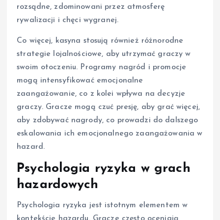
rozsądne, zdominowani przez atmosferę
rywalizacji i chęci wygranej.
Co więcej, kasyna stosują również różnorodne
strategie lojalnościowe, aby utrzymać graczy w
swoim otoczeniu. Programy nagród i promocje
mogą intensyfikować emocjonalne
zaangażowanie, co z kolei wpływa na decyzje
graczy. Gracze mogą czuć presję, aby grać więcej,
aby zdobywać nagrody, co prowadzi do dalszego
eskalowania ich emocjonalnego zaangażowania w
hazard.
Psychologia ryzyka w grach
hazardowych
Psychologia ryzyka jest istotnym elementem w
kontekście hazardu. Gracze często oceniają