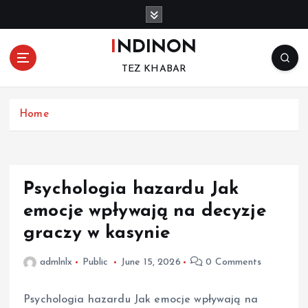
S
k
i
INDINON
p
TEZ KHABAR
t
o
c
Home
o
n
t
e
n
Psychologia hazardu Jak
t
emocje wpływają na decyzje
graczy w kasynie
admlnlx
Public
June 15, 2026
0 Comments
Psychologia hazardu Jak emocje wpływają na