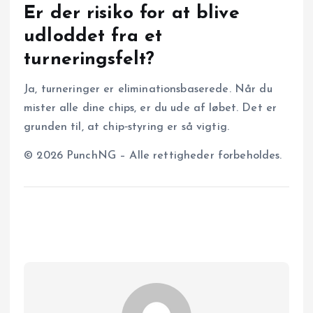
Er der risiko for at blive
udloddet fra et
turneringsfelt?
Ja, turneringer er eliminationsbaserede. Når du
mister alle dine chips, er du ude af løbet. Det er
grunden til, at chip‑styring er så vigtig.
© 2026 PunchNG – Alle rettigheder forbeholdes.