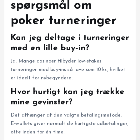
spørgsmål om
poker turneringer
Kan jeg deltage i turneringer
med en lille buy‑in?
Ja. Mange casinoer tilbyder low‑stakes
turneringer med buy‑ins så lave som 10 kr., hvilket
er ideelt for nybegyndere.
Hvor hurtigt kan jeg trække
mine gevinster?
Det afhænger af den valgte betalingsmetode.
E‑wallets giver normalt de hurtigste udbetalinger,
ofte inden for én time.