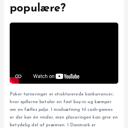
populære?
Poker turneringer er strukturerede konkurrencer,
hvor spillerne betaler en fast buy‑in og kæmper
om en fælles pulje. I modsætning til cash‑games
er der kun én vinder, men placeringen kan give en
betydelig del af præmien. I Danmark er