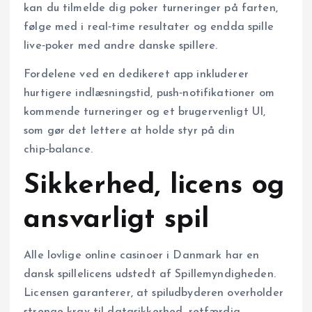
kan du tilmelde dig poker turneringer på farten,
følge med i real‑time resultater og endda spille
live‑poker med andre danske spillere.
Fordelene ved en dedikeret app inkluderer
hurtigere indlæsningstid, push‑notifikationer om
kommende turneringer og et brugervenligt UI,
som gør det lettere at holde styr på din
chip‑balance.
Sikkerhed, licens og
ansvarligt spil
Alle lovlige online casinoer i Danmark har en
dansk spillelicens udstedt af Spillemyndigheden.
Licensen garanterer, at spiludbyderen overholder
strenge krav til datasikkerhed, retfærdig