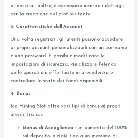
di nascita. Inoltre, è necessario inserire i dettagli
per la creazione del profilo utente.
3. Caratteristiche dell’Account
Una volta registrati, gli utenti possono accedere
ai propri account personalizzabili con un username
e una password. È possibile modificare le
impostazioni di sicurezza, visualizzare l’elenco
delle operazioni effettuate in precedenza e
controllare lo stato dei fondi disponibili.
4. Bonus
Ice Fishing Slot offre vari tipi di bonus ai propri
utenti, tra cui:
Bonus di Accoglienza
: un aumento del 100%
sul deposito iniziale fino a un massimo di