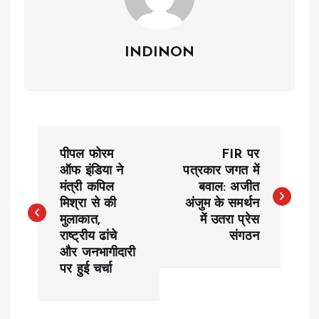
INDINON
P
पीपल फोरम
FIR पर
o
ऑफ इंडिया ने
पत्रकार जगत में
मंत्री कपिल
बवाल: अजीत
मिश्रा से की
अंजुम के समर्थन
s
मुलाकात,
में उतरा प्रेस
राष्ट्रीय ढांचे
संगठन
t
और जनभागीदारी
पर हुई चर्चा
n
a