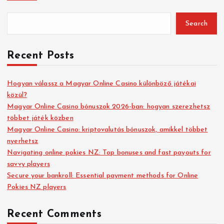
Search
Recent Posts
Hogyan válassz a Magyar Online Casino különböző játékai
közül?
Magyar Online Casino bónuszok 2026-ban: hogyan szerezhetsz
többet játék közben
Magyar Online Casino: kriptovalutás bónuszok, amikkel többet
nyerhetsz
Navigating online pokies NZ: Top bonuses and fast payouts for
savvy players
Secure your bankroll: Essential payment methods for Online
Pokies NZ players
Recent Comments