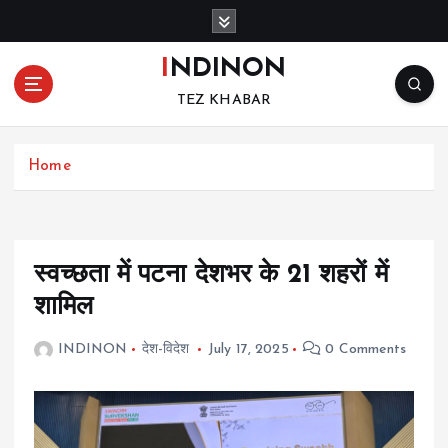
S
k
i
INDINON
p
TEZ KHABAR
t
o
c
Home
o
n
t
e
n
स्वच्छता में पटना देशभर के 21 शहरों में
t
शामिल
INDINON
देश-विदेश
July 17, 2025
0 Comments