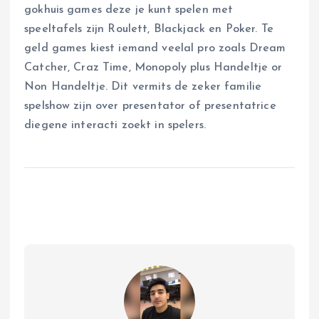
gokhuis games deze je kunt spelen met
speeltafels zijn Roulett, Blackjack en Poker. Te
geld games kiest iemand veelal pro zoals Dream
Catcher, Craz Time, Monopoly plus Handeltje or
Non Handeltje. Dit vermits de zeker familie
spelshow zijn over presentator of presentatrice
diegene interacti zoekt in spelers.