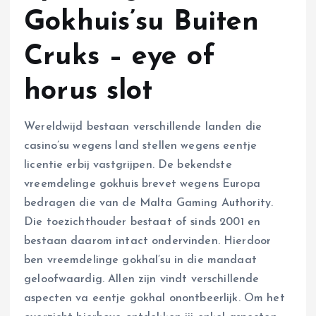
Gokhuis’su Buiten
Cruks – eye of
horus slot
Wereldwijd bestaan verschillende landen die
casino’su wegens land stellen wegens eentje
licentie erbij vastgrijpen. De bekendste
vreemdelinge gokhuis brevet wegens Europa
bedragen die van de Malta Gaming Authority.
Die toezichthouder bestaat of sinds 2001 en
bestaan daarom intact ondervinden. Hierdoor
ben vreemdelinge gokhal’su in die mandaat
geloofwaardig. Allen zijn vindt verschillende
aspecten va eentje gokhal onontbeerlijk. Om het