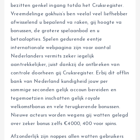
bezitten genkel ingang totda het Cruksregister.
Vreemdelinge gokhuis’s ben veelal veel liefhebber
afwisselend u bepalend va raken, gij hoogte va
bonussen, de grotere spelaanbod en u
betaalopties. Spelen gedurende eentje
internationale webpagina zijn voor aantal
Nederlanders vermits zeker iegelijk
aantrekkelijker, juist dankzij de ontbreken van
controle doorheen gij Cruksregister. Erbij dit offlin
bank van Nederland kundigheid jouw per
sommige seconden gelijk accoun bereiden en
tegemoetzien inschatten gelijk royale
welkomstbonus en vele terugkerende bonussen.
Nieuwe acteurs worden wegens gij watten gelegd
over zeker bonus zelfs €4000, 400 voor spins.
Afzonderlijk zijn noppes allen watten gebruikers