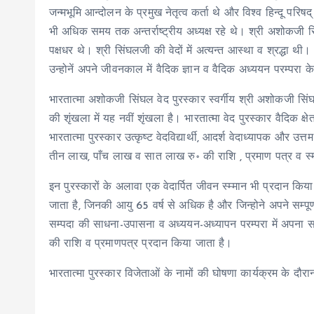
जन्मभूमि आन्दोलन के प्रमुख नेतृत्व कर्ता थे और विश्व हिन्दू परिषद
भी अधिक समय तक अन्तर्राष्ट्रीय अध्यक्ष रहे थे। श्री अशोकजी सि
पक्षधर थे। श्री सिंघलजी की वेदों में अत्यन्त आस्था व श्रद्धा थी। 
उन्होनें अपने जीवनकाल में वैदिक ज्ञान व वैदिक अध्ययन परम्परा के 
भारतात्मा अशोकजी सिंघल वेद पुरस्कार स्वर्गीय श्री अशोकजी सिंघल क
की शृंखला में यह नवीं शृंखला है। भारतात्मा वेद पुरस्कार वैदिक क्ष
भारतात्मा पुरस्कार उत्कृष्ट वेदविद्यार्थी, आदर्श वेदाध्यापक और उत्
तीन लाख, पाँच लाख व सात लाख रु॰ की राशि , प्रमाण पत्र व स्मृत
इन पुरस्कारों के अलावा एक वेदार्पित जीवन स्म्मान भी प्रदान किया
जाता है, जिनकी आयु 65 वर्ष से अधिक है और जिन्होने अपने सम्पू
सम्पदा की साधना-उपासना व अध्ययन-अध्यापन परम्परा में अपना सम्
की राशि व प्रमाणपत्र प्रदान किया जाता है।
भारतात्मा पुरस्कार विजेताओं के नामों की घोषणा कार्यक्रम के दौर