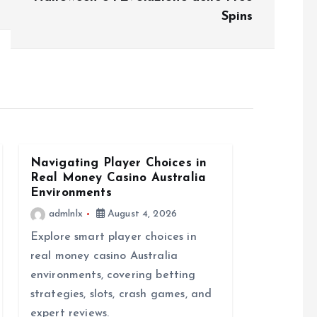
Spins
Navigating Player Choices in
Real Money Casino Australia
Environments
admlnlx
August 4, 2026
Explore smart player choices in
real money casino Australia
environments, covering betting
strategies, slots, crash games, and
expert reviews.