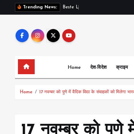
S
B
e
s
t
e
L
e
g
a
l
e
G
Trending News:
k
i
p
t
o
c
o
Home
देश-विदेश
क्राइम
n
t
e
n
Home
17 नवम्बर को पुणे में वैदिक विद्या के संवाहकों को मिलेगा भार
t
17 नवम्बर को पुणे मे