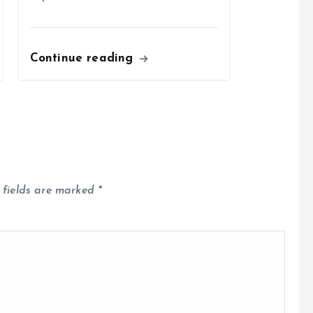
Continue reading
 fields are marked
*