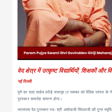
वेद क्षेत्र में उत्कृष्ट विद्यार्थियों, शिक्षकों
नई दिल्ली:
पुणे का दादा साहेब दरोड़े सभागृह 17 नवम्बर को वैदिक परंपरा के
पुरस्कार समारोह सम्पन्न होगा।
भारतात्मा वेद पुरस्कार स्व॰ श्री अशोकजी सिंघलजी की पुण्य स्मृति 