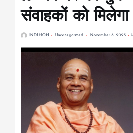
संवाहकों को मिलेगा 
INDINON
Uncategorized
November 8, 2025