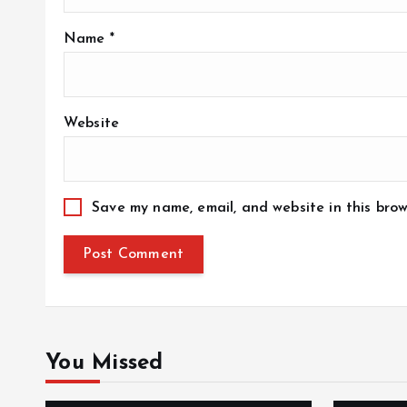
Name
*
Website
Save my name, email, and website in this brow
You Missed