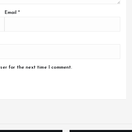
Email
*
ser for the next time I comment.