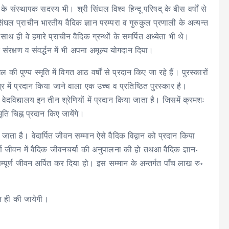
् के संस्थापक सदस्य भी। श्री सिंघल विश्व हिन्दू परिषद् के बीस वर्षों से
ंघल प्राचीन भारतीय वैदिक ज्ञान परम्परा व गुरुकुल प्रणाली के अत्यन्त
साथ ही वे हमारे प्राचीन वैदिक ग्रन्थों के समर्पित अध्येता भी थे।
संरक्षण व संवर्द्धन में भी अपना अमूल्य योगदान दिया।
ी पुण्य स्मृति में विगत आठ वर्षों से प्रदान किए जा रहे हैं। पुरस्कारों
ेत्र में प्रदान किया जाने वाला एक उच्च व प्रतिष्ठित पुरस्कार है।
तम वेदविद्यालय इन तीन श्रेणियों में प्रदान किया जाता है। जिसमें क्रमशः
ि चिह्न प्रदान किए जायेंगे।
 जाता है। वेदार्पित जीवन सम्मान ऐसे वैदिक विद्वान को प्रदान किया
र्ण जीवन में वैदिक जीवनचर्या की अनुपालना की हो तथआ वैदिक ज्ञान-
पूर्ण जीवन अर्पित कर दिया हो। इस सम्मान के अन्तर्गत पाँच लाख रु॰
ान ही की जायेगी।