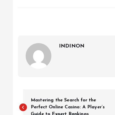
INDINON
P
Mastering the Search for the
o
Perfect Online Casino: A Player’s
Guide to Expert Rankings