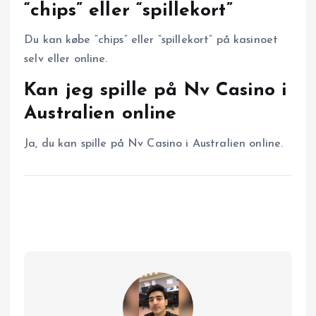
“chips” eller “spillekort”
Du kan købe “chips” eller “spillekort” på kasinoet
selv eller online.
Kan jeg spille på Nv Casino i
Australien online
Ja, du kan spille på Nv Casino i Australien online.