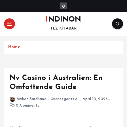
S
k
i
INDINON
p
TEZ KHABAR
t
o
c
Home
o
n
t
e
n
Nv Casino i Australien: En
t
Omfattende Guide
Aniket Sardhana
Uncategorized
April 10, 2026
0 Comments