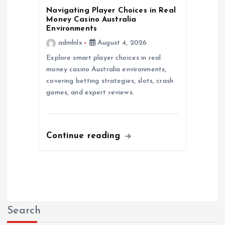
Navigating Player Choices in Real
Money Casino Australia
Environments
admlnlx
August 4, 2026
Explore smart player choices in real
money casino Australia environments,
covering betting strategies, slots, crash
games, and expert reviews.
Continue reading
Search