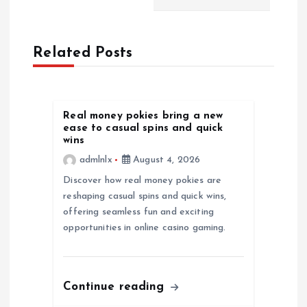
v
Related Posts
i
g
Real money pokies bring a new
a
ease to casual spins and quick
wins
t
admlnlx
August 4, 2026
Discover how real money pokies are
i
reshaping casual spins and quick wins,
offering seamless fun and exciting
o
opportunities in online casino gaming.
n
Continue reading