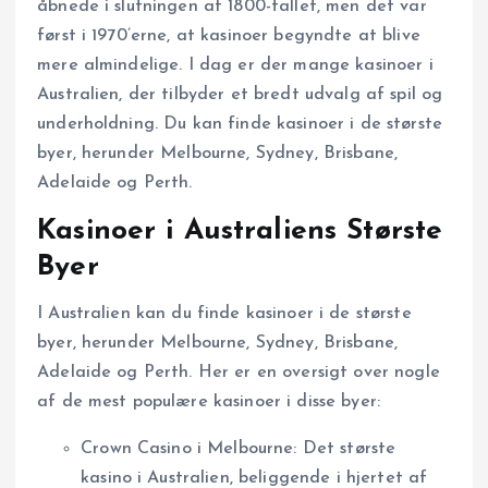
åbnede i slutningen af 1800-tallet, men det var
først i 1970’erne, at kasinoer begyndte at blive
mere almindelige. I dag er der mange kasinoer i
Australien, der tilbyder et bredt udvalg af spil og
underholdning. Du kan finde kasinoer i de største
byer, herunder Melbourne, Sydney, Brisbane,
Adelaide og Perth.
Kasinoer i Australiens Største
Byer
I Australien kan du finde kasinoer i de største
byer, herunder Melbourne, Sydney, Brisbane,
Adelaide og Perth. Her er en oversigt over nogle
af de mest populære kasinoer i disse byer:
Crown Casino i Melbourne: Det største
kasino i Australien, beliggende i hjertet af