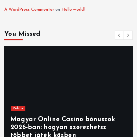
A WordPress Commenter
on
Hello world!
You Missed
Public
Magyar Online Casino bónuszok
2026-ban: hogyan szerezhetsz
többet játék közben