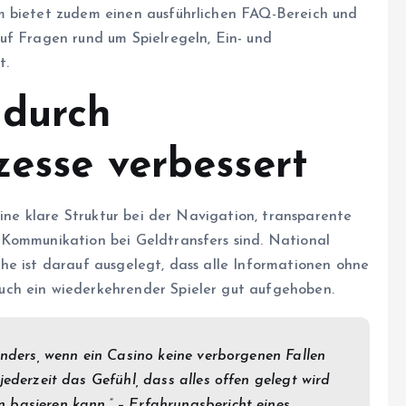
m bietet zudem einen ausführlichen FAQ-Bereich und
uf Fragen rund um Spielregeln, Ein- und
t.
 durch
zesse verbessert
eine klare Struktur bei der Navigation, transparente
 Kommunikation bei Geldtransfers sind. National
he ist darauf ausgelegt, dass alle Informationen ohne
ch ein wiederkehrender Spieler gut aufgehoben.
sonders, wenn ein Casino keine verborgenen Fallen
jederzeit das Gefühl, dass alles offen gelegt wird
 basieren kann.” – Erfahrungsbericht eines