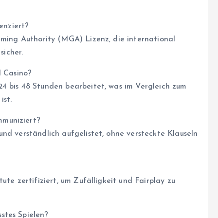
zenziert?
aming Authority (MGA) Lizenz, die international
sicher.
l Casino?
4 bis 48 Stunden bearbeitet, was im Vergleich zum
ist.
mmuniziert?
nd verständlich aufgelistet, ohne versteckte Klauseln
ute zertifiziert, um Zufälligkeit und Fairplay zu
stes Spielen?