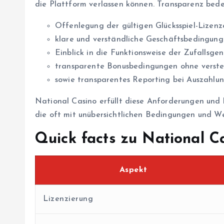
die Plattform verlassen können. Transparenz bede
Offenlegung der gültigen Glücksspiel-Lizenz
klare und verständliche Geschäftsbedingung
Einblick in die Funktionsweise der Zufallsge
transparente Bonusbedingungen ohne verstec
sowie transparentes Reporting bei Auszahlun
National Casino erfüllt diese Anforderungen und 
die oft mit unübersichtlichen Bedingungen und W
Quick facts zu National C
Aspekt
Lizenzierung