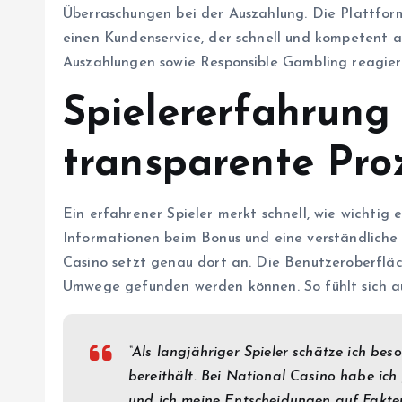
Überraschungen bei der Auszahlung. Die Plattfor
einen Kundenservice, der schnell und kompetent a
Auszahlungen sowie Responsible Gambling reagier
Spielererfahrung
transparente Pro
Ein erfahrener Spieler merkt schnell, wie wichtig 
Informationen beim Bonus und eine verständliche
Casino setzt genau dort an. Die Benutzeroberfläc
Umwege gefunden werden können. So fühlt sich au
“Als langjähriger Spieler schätze ich be
bereithält. Bei National Casino habe ich 
und ich meine Entscheidungen auf Fakten