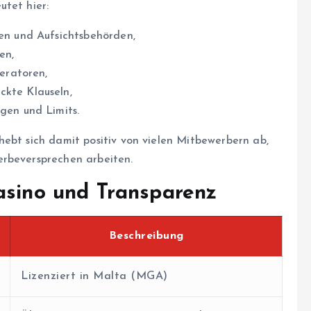
utet hier:
en und Aufsichtsbehörden,
en,
neratoren,
kte Klauseln,
gen und Limits.
hebt sich damit positiv von vielen Mitbewerbern ab,
erbeversprechen arbeiten.
asino und Transparenz
Beschreibung
Lizenziert in Malta (MGA)