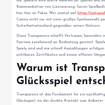
die Spielern eine breite Auswahl an Spielen und 
Kommunikation von Lizenzierung, fairen Spielbed
hier klar im Fokus. Wer einmal auf
https://nationa
Casino nicht nur mit einer großen Spielauswahl p
Sicherheitsstandard gegenüber seinen Nutzern.
Diese Transparenz schafft Vertrauen, besonders 
Fairness zunehmend an Bedeutung gewinnt. Spieler
Spiele sind und wie schnell Auszahlungen erfolgen
sichtbaren Zertifikaten und einem offenen Umgan
Warum ist Transp
Glücksspiel ents
Transparenz ist das Fundament für ein nachhaltig
Glücksspiel, wo der direkte Kontakt zum Anbieter feh