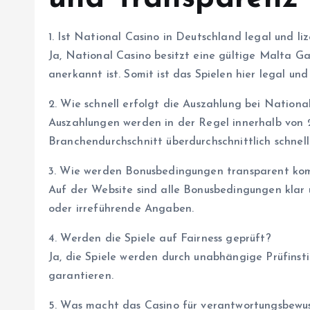
1. Ist National Casino in Deutschland legal und li
Ja, National Casino besitzt eine gültige Malta G
anerkannt ist. Somit ist das Spielen hier legal und 
2. Wie schnell erfolgt die Auszahlung bei Nationa
Auszahlungen werden in der Regel innerhalb von 2
Branchendurchschnitt überdurchschnittlich schnell 
3. Wie werden Bonusbedingungen transparent ko
Auf der Website sind alle Bonusbedingungen klar u
oder irreführende Angaben.
4. Werden die Spiele auf Fairness geprüft?
Ja, die Spiele werden durch unabhängige Prüfinstit
garantieren.
5. Was macht das Casino für verantwortungsbewus