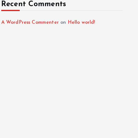
Recent Comments
A WordPress Commenter
on
Hello world!