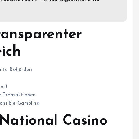
ransparenter
eich
nnte Behörden
er)
le Transaktionen
onsible Gambling
ational Casino