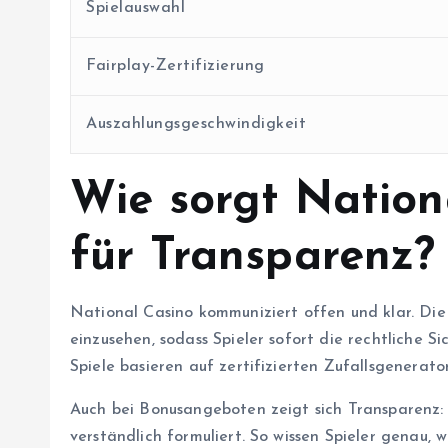
Spielauswahl
Fairplay-Zertifizierung
Auszahlungsgeschwindigkeit
Wie sorgt Nation
für Transparenz?
National Casino kommuniziert offen und klar. Die
einzusehen, sodass Spieler sofort die rechtliche 
Spiele basieren auf zertifizierten Zufallsgenerat
Auch bei Bonusangeboten zeigt sich Transparenz:
verständlich formuliert. So wissen Spieler genau,