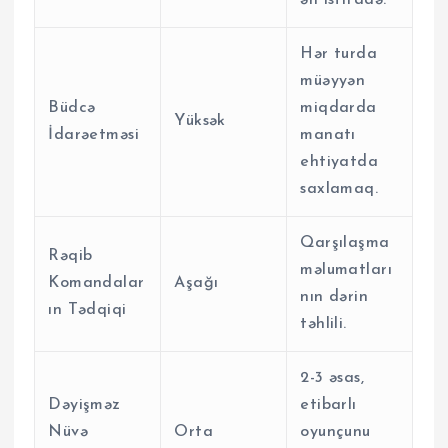
Hər turda
müəyyən
Büdcə
miqdarda
Yüksək
İdarəetməsi
manatı
ehtiyatda
saxlamaq.
Qarşılaşma
Rəqib
məlumatları
Komandalar
Aşağı
nın dərin
ın Tədqiqi
təhlili.
2-3 əsas,
Dəyişməz
etibarlı
Nüvə
Orta
oyunçunu