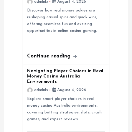
admlnlx
August 4, 2026
t
Discover how real money pokies are
reshaping casual spins and quick wins,
i
offering seamless fun and exciting
opportunities in online casino gaming.
o
n
Continue reading
Navigating Player Choices in Real
Money Casino Australia
Environments
admlnlx
August 4, 2026
Explore smart player choices in real
money casino Australia environments,
covering betting strategies, slots, crash
games, and expert reviews.