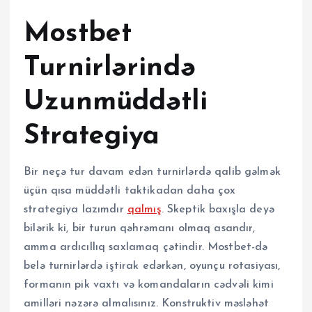
Mostbet
Turnirlərində
Uzunmüddətli
Strategiya
Bir neçə tur davam edən turnirlərdə qalib gəlmək
üçün qısa müddətli taktikadan daha çox
strategiya lazımdır
qalmış
. Skeptik baxışla deyə
bilərik ki, bir turun qəhrəmanı olmaq asandır,
amma ardıcıllıq saxlamaq çətindir. Mostbet-də
belə turnirlərdə iştirak edərkən, oyunçu rotasiyası,
formanın pik vaxtı və komandaların cədvəli kimi
amilləri nəzərə almalısınız. Konstruktiv məsləhət