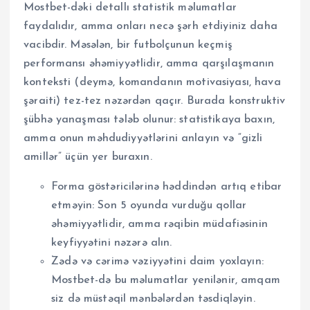
Mostbet-dəki detallı statistik məlumatlar
faydalıdır, amma onları necə şərh etdiyiniz daha
vacibdir. Məsələn, bir futbolçunun keçmiş
performansı əhəmiyyətlidir, amma qarşılaşmanın
konteksti (deymə, komandanın motivasiyası, hava
şəraiti) tez-tez nəzərdən qaçır. Burada konstruktiv
şübhə yanaşması tələb olunur: statistikaya baxın,
amma onun məhdudiyyətlərini anlayın və “gizli
amillər” üçün yer buraxın.
Forma göstəricilərinə həddindən artıq etibar
etməyin: Son 5 oyunda vurduğu qollar
əhəmiyyətlidir, amma rəqibin müdafiəsinin
keyfiyyətini nəzərə alın.
Zədə və cərimə vəziyyətini daim yoxlayın:
Mostbet-də bu məlumatlar yenilənir, amqam
siz də müstəqil mənbələrdən təsdiqləyin.