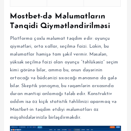
Mostbet-də Məlumatların
Tənqidi Qiymətləndirilməsi
Platforma çoxlu məlumat təqdim edir: oyunçu
qiymətləri, orta xallar, seçilmə faizi. Lakin, bu
məlumatlar həmişə tam şəkil vermir. Məsələn,
yüksək seçilmə faizi olan oyunçu “təhlükəsiz” seçim
kimi görünə bilər, amma bu, onun dəyərinin
artacağı və büdcənizi sıxacağı mənasına da gələ
bilər. Skeptik yanaşma, bu rəqəmlərin arxasında
duran məntiqi anlamağı tələb edir. Konstruktiv
addım isə öz kiçik statistik təhlilinizi aparmaq və
Mostbet-in təqdim etdiyi məlumatları öz
müşahidələrinizlə birləşdirməkdir.