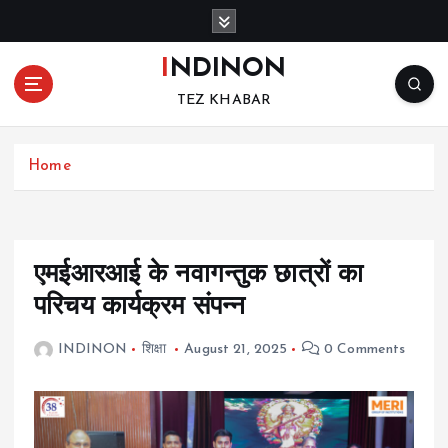
S
k
i
INDINON
p
TEZ KHABAR
t
o
c
Home
o
n
t
e
n
एमईआरआई के नवागन्तुक छात्रों का
t
परिचय कार्यक्रम संपन्न
INDINON
शिक्षा
August 21, 2025
0 Comments