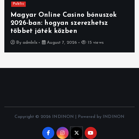
Public
Magyar Online Casino bónuszok
2026-ban: hogyan szerezhetsz
többet játék közben
By
admlnlx
August 7, 2026
15 views
Copyright © 2026 INDINON | Powered by INDINON