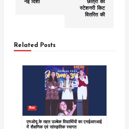
नई दिशा
छात्रों को
स्टेशनरी किट
t
वितरित की
n
a
Related Posts
v
i
g
a
t
शिक्षा
i
एमओयू के तहत उज़्बेक विद्यार्थियों का एमईआरआई
में शैक्षणिक एवं सांस्कृतिक स्वागत