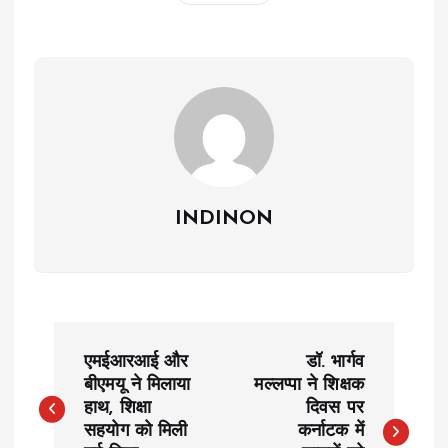
INDINON
P
एमईआरआई और
डॉ. भार्गव
o
बीएमयू ने मिलाया
मल्लप्पा ने शिक्षक
हाथ, शिक्षा
दिवस पर
सहयोग को मिली
कर्नाटक में
s