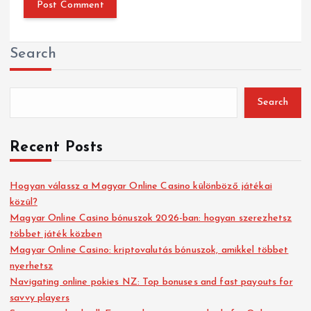
Search
Search
Recent Posts
Hogyan válassz a Magyar Online Casino különböző játékai
közül?
Magyar Online Casino bónuszok 2026-ban: hogyan szerezhetsz
többet játék közben
Magyar Online Casino: kriptovalutás bónuszok, amikkel többet
nyerhetsz
Navigating online pokies NZ: Top bonuses and fast payouts for
savvy players