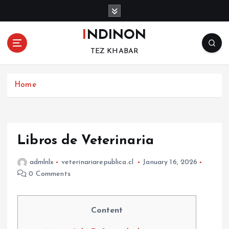
S
k
i
INDINON
p
TEZ KHABAR
t
o
c
Home
o
n
t
e
n
Libros de Veterinaria
t
admlnlx
veterinariarepublica.cl
January 16, 2026
0 Comments
Content