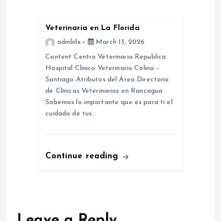
n
Veterinaria en La Florida
a
admlnlx
March 13, 2026
Content Centro Veterinario Republica
v
Hospital Clínico Veterinario Colina –
Santiago Atributos del Área Directorio
i
de Clínicas Veterinarias en Rancagua
Sabemos lo importante que es para ti el
g
cuidado de tus…
a
Continue reading
t
i
o
Leave a Reply