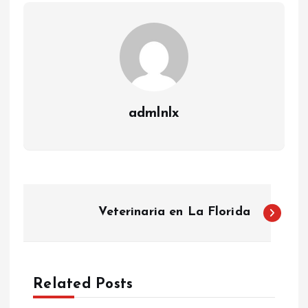
admlnlx
P
Veterinaria en La Florida
o
s
Related Posts
t