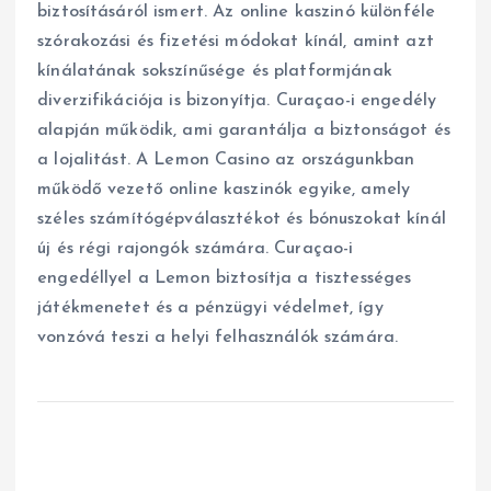
biztosításáról ismert. Az online kaszinó különféle
szórakozási és fizetési módokat kínál, amint azt
kínálatának sokszínűsége és platformjának
diverzifikációja is bizonyítja. Curaçao-i engedély
alapján működik, ami garantálja a biztonságot és
a lojalitást. A Lemon Casino az országunkban
működő vezető online kaszinók egyike, amely
széles számítógépválasztékot és bónuszokat kínál
új és régi rajongók számára. Curaçao-i
engedéllyel a Lemon biztosítja a tisztességes
játékmenetet és a pénzügyi védelmet, így
vonzóvá teszi a helyi felhasználók számára.