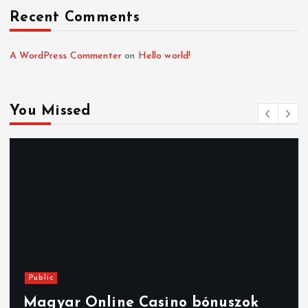
Recent Comments
A WordPress Commenter
on
Hello world!
You Missed
Public
Magyar Online Casino bónuszok