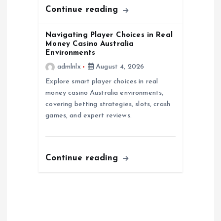
o
Continue reading
n
Navigating Player Choices in Real
Money Casino Australia
Environments
admlnlx
August 4, 2026
Explore smart player choices in real
money casino Australia environments,
covering betting strategies, slots, crash
games, and expert reviews.
Continue reading