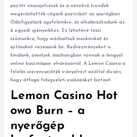
pozitív visszajelzések és a növekvő trendek
megerősítették cégünk pozícióját az iparágban.
Odafigyelünk ügyfeleinkre, és alkalmazkodunk az
ő egyedi igényeikhez. Ez lehetővé teszi
számunkra, hogy módosítsuk munkánkat és
újításokat vezessünk be. Kedvezményeket is
kínálunk, amelyek összhangban vannak a lengyel
online kaszinóipar elvárásaival. A Lemon Casino a
felelős szerencsejáték irányelveit azáltal dicséri,
hogy átfogó felügyeleti eszközöket biztosít.
Lemon Casino Hot
owo Burn – a
nyerőgép