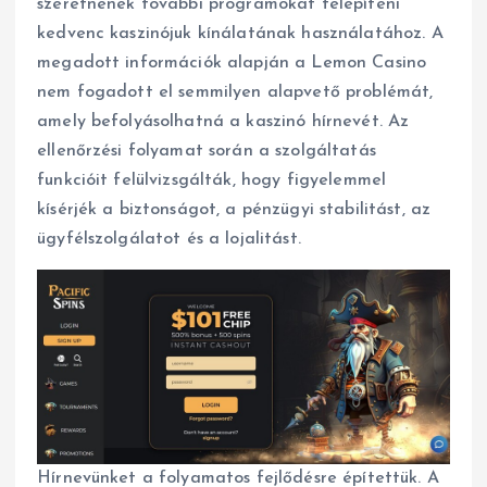
szeretnének további programokat telepíteni
kedvenc kaszinójuk kínálatának használatához. A
megadott információk alapján a Lemon Casino
nem fogadott el semmilyen alapvető problémát,
amely befolyásolhatná a kaszinó hírnevét. Az
ellenőrzési folyamat során a szolgáltatás
funkcióit felülvizsgálták, hogy figyelemmel
kísérjék a biztonságot, a pénzügyi stabilitást, az
ügyfélszolgálatot és a lojalitást.
Hírnevünket a folyamatos fejlődésre építettük. A