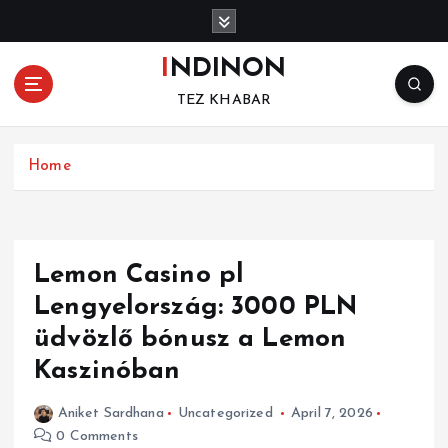
S
k
i
INDINON
p
TEZ KHABAR
t
o
c
Home
o
n
t
e
n
Lemon Casino pl
t
Lengyelország: 3000 PLN
üdvözlő bónusz a Lemon
Kaszinóban
Aniket Sardhana
Uncategorized
April 7, 2026
0 Comments