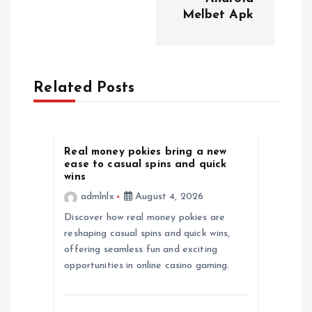
t
Melbet Apk
n
a
Related Posts
v
i
Real money pokies bring a new
ease to casual spins and quick
g
wins
admlnlx
August 4, 2026
a
Discover how real money pokies are
reshaping casual spins and quick wins,
t
offering seamless fun and exciting
opportunities in online casino gaming.
i