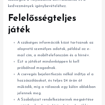
kedvezmények igénybevételéhez.
Felelősségteljes
játék
A szükséges információk közé tartoznak az
alapvető személyes adatok, például az e-
mail cím, a mobiltelefonszám és a hírnév.
Ezt a játékot mindenképpen ki kell
próbálnod magadnak.
A csevegés bejelentkezés nélkül indítja el a
hozzászólásokat, és teljes 24 órán át
működik, míg a válaszok egy külön ablakban
jelennek meg.
A Szabályzat rendelkezéseinek megsértése