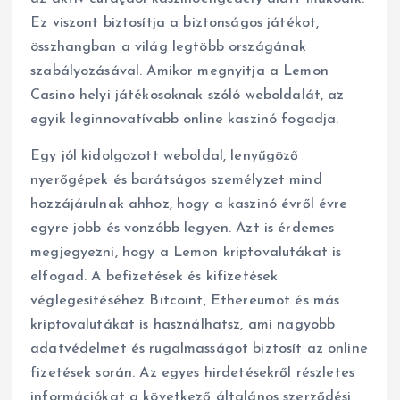
Ez viszont biztosítja a biztonságos játékot,
összhangban a világ legtöbb országának
szabályozásával. Amikor megnyitja a Lemon
Casino helyi játékosoknak szóló weboldalát, az
egyik leginnovatívabb online kaszinó fogadja.
Egy jól kidolgozott weboldal, lenyűgöző
nyerőgépek és barátságos személyzet mind
hozzájárulnak ahhoz, hogy a kaszinó évről évre
egyre jobb és vonzóbb legyen. Azt is érdemes
megjegyezni, hogy a Lemon kriptovalutákat is
elfogad. A befizetések és kifizetések
véglegesítéséhez Bitcoint, Ethereumot és más
kriptovalutákat is használhatsz, ami nagyobb
adatvédelmet és rugalmasságot biztosít az online
fizetések során. Az egyes hirdetésekről részletes
információkat a következő általános szerződési