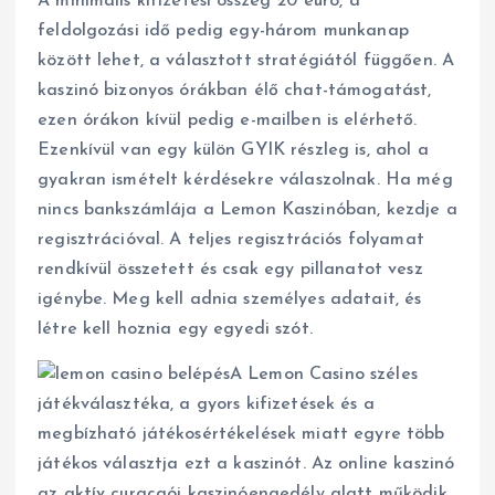
A minimális kifizetési összeg 20 euró, a
feldolgozási idő pedig egy-három munkanap
között lehet, a választott stratégiától függően. A
kaszinó bizonyos órákban élő chat-támogatást,
ezen órákon kívül pedig e-mailben is elérhető.
Ezenkívül van egy külön GYIK részleg is, ahol a
gyakran ismételt kérdésekre válaszolnak. Ha még
nincs bankszámlája a Lemon Kaszinóban, kezdje a
regisztrációval. A teljes regisztrációs folyamat
rendkívül összetett és csak egy pillanatot vesz
igénybe. Meg kell adnia személyes adatait, és
létre kell hoznia egy egyedi szót.
A Lemon Casino széles
játékválasztéka, a gyors kifizetések és a
megbízható játékosértékelések miatt egyre több
játékos választja ezt a kaszinót. Az online kaszinó
az aktív curaçaói kaszinóengedély alatt működik.