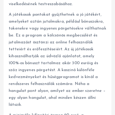
viselkedésének testreszabásához.
A játékosok pontokat gyűjthetnek a jó játékért,
amelyeket aztán jutalmakra, például bónuszokra,
tokenekre vagy ingyenes pörgetésekre válthatnak
be. Ez a program a kölcsönös megbecsülést és
jutalmazást ösztönzi az online felhasználók
tetteiért és erőfeszítéseiért. Az új játékosok
kihasználhatják az üdvözlő ajánlatot, amely
100%-os bónuszt tartalmaz akár 300 euróig és
száz ingyenes pörgetést. A kaszinó különféle
kedvezményeket és hűségprogramot is kínál a
rendszeres felhasználók számára. Néha a
hangulat pont olyan, amilyet az ember szeretne –
egy olyan hangulat, ahol minden készen állni
látszik.