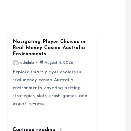
Navigating Player Choices in
Real Money Casino Australia
Environments
admlnlx
August 4, 2026
Explore smart player choices in
real money casino Australia
environments, covering betting
strategies, slots, crash games, and
expert reviews.
Continue reading