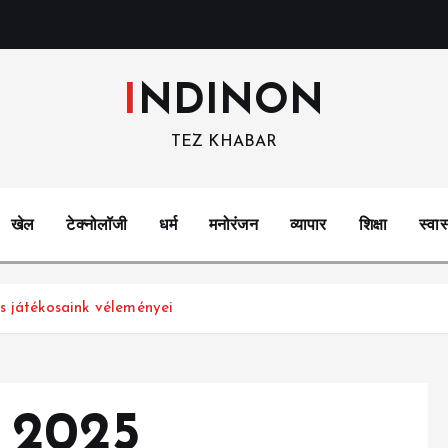
INDINON
TEZ KHABAR
खेल
टेक्नोलॉजी
धर्म
मनोरंजन
व्यापार
शिक्षा
स्वास
s játékosaink véleményei
 2025