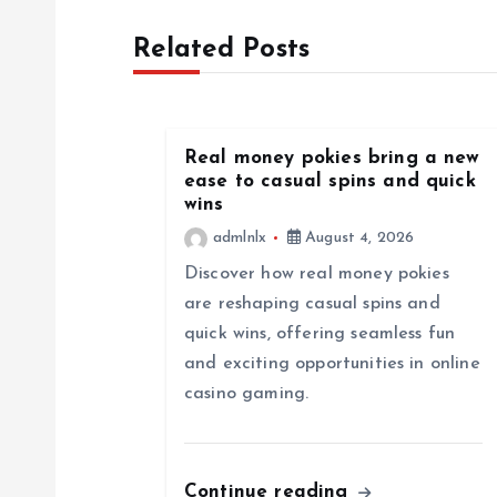
t
Related Posts
n
a
Real money pokies bring a new
v
ease to casual spins and quick
wins
admlnlx
August 4, 2026
i
Discover how real money pokies
g
are reshaping casual spins and
quick wins, offering seamless fun
a
and exciting opportunities in online
casino gaming.
t
Continue reading