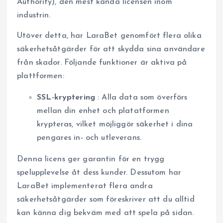
Authority), den mest kända licensen inom
industrin.
Utöver detta, har LaraBet genomfört flera olika
säkerhetsåtgärder för att skydda sina användare
från skador. Följande funktioner är aktiva på
plattformen:
SSL-kryptering
: Alla data som överförs
mellan din enhet och platatformen
krypteras, vilket möjliggör säkerhet i dina
pengares in- och utleverans.
Denna licens ger garantin för en trygg
spelupplevelse åt dess kunder. Dessutom har
LaraBet implementerat flera andra
säkerhetsåtgärder som föreskriver att du alltid
kan känna dig bekväm med att spela på sidan.