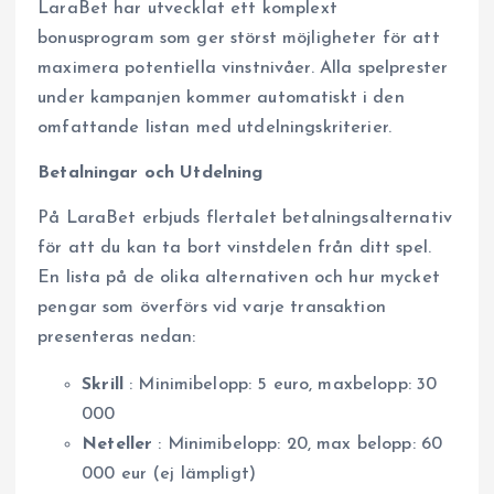
LaraBet har utvecklat ett komplext
bonusprogram som ger störst möjligheter för att
maximera potentiella vinstnivåer. Alla spelprester
under kampanjen kommer automatiskt i den
omfattande listan med utdelningskriterier.
Betalningar och Utdelning
På LaraBet erbjuds flertalet betalningsalternativ
för att du kan ta bort vinstdelen från ditt spel.
En lista på de olika alternativen och hur mycket
pengar som överförs vid varje transaktion
presenteras nedan:
Skrill
: Minimibelopp: 5 euro, maxbelopp: 30
000
Neteller
: Minimibelopp: 20, max belopp: 60
000 eur (ej lämpligt)