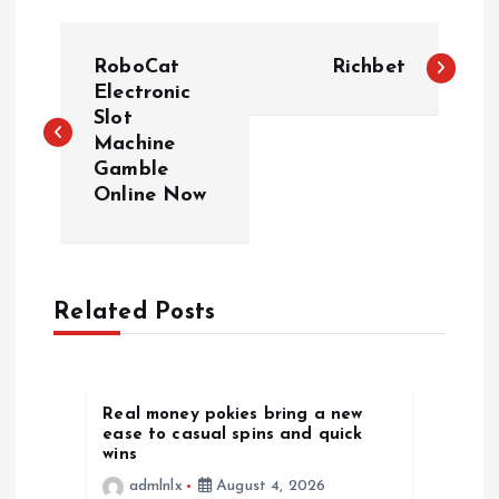
P
RoboCat
Richbet
o
Electronic
Slot
Machine
s
Gamble
Online Now
t
n
a
Related Posts
v
Real money pokies bring a new
i
ease to casual spins and quick
wins
g
admlnlx
August 4, 2026