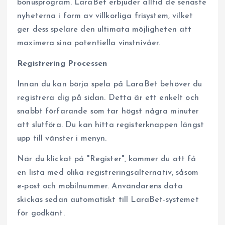
bonusprogram. LaraBet erbjuder alltid de senaste
nyheterna i form av villkorliga frisystem, vilket
ger dess spelare den ultimata möjligheten att
maximera sina potentiella vinstnivåer.
Registrering Processen
Innan du kan börja spela på LaraBet behöver du
registrera dig på sidan. Detta är ett enkelt och
snabbt förfarande som tar högst några minuter
att slutföra. Du kan hitta registerknappen längst
upp till vänster i menyn.
När du klickat på "Register", kommer du att få
en lista med olika registreringsalternativ, såsom
e-post och mobilnummer. Användarens data
skickas sedan automatiskt till LaraBet-systemet
för godkänt.