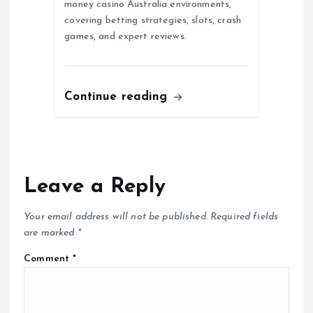
money casino Australia environments,
covering betting strategies, slots, crash
games, and expert reviews.
Continue reading
Leave a Reply
Your email address will not be published.
Required fields
are marked
*
Comment
*