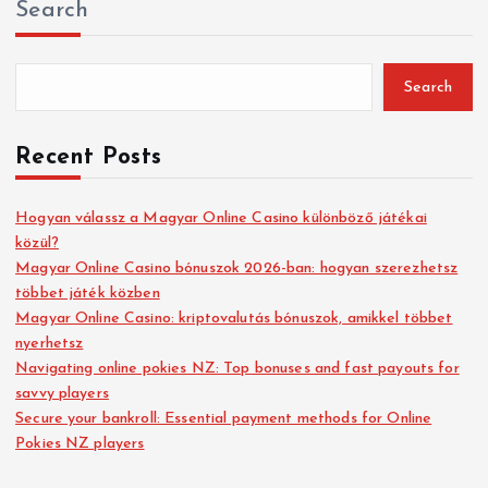
Search
Search
Recent Posts
Hogyan válassz a Magyar Online Casino különböző játékai
közül?
Magyar Online Casino bónuszok 2026-ban: hogyan szerezhetsz
többet játék közben
Magyar Online Casino: kriptovalutás bónuszok, amikkel többet
nyerhetsz
Navigating online pokies NZ: Top bonuses and fast payouts for
savvy players
Secure your bankroll: Essential payment methods for Online
Pokies NZ players