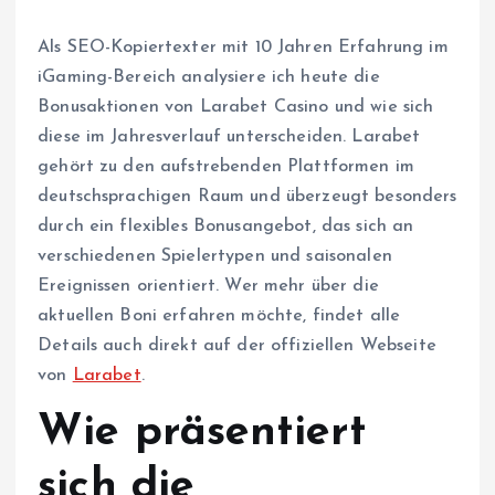
Als SEO-Kopiertexter mit 10 Jahren Erfahrung im
iGaming-Bereich analysiere ich heute die
Bonusaktionen von Larabet Casino und wie sich
diese im Jahresverlauf unterscheiden. Larabet
gehört zu den aufstrebenden Plattformen im
deutschsprachigen Raum und überzeugt besonders
durch ein flexibles Bonusangebot, das sich an
verschiedenen Spielertypen und saisonalen
Ereignissen orientiert. Wer mehr über die
aktuellen Boni erfahren möchte, findet alle
Details auch direkt auf der offiziellen Webseite
von
Larabet
.
Wie präsentiert
sich die