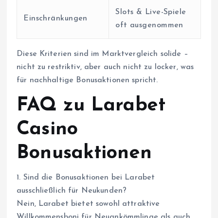
Slots & Live-Spiele
Einschränkungen
oft ausgenommen
Diese Kriterien sind im Marktvergleich solide –
nicht zu restriktiv, aber auch nicht zu locker, was
für nachhaltige Bonusaktionen spricht.
FAQ zu Larabet
Casino
Bonusaktionen
1. Sind die Bonusaktionen bei Larabet
ausschließlich für Neukunden?
Nein, Larabet bietet sowohl attraktive
Willkommensboni für Neuankömmlinge als auch