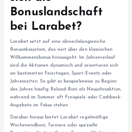
Bonuslandschaft
bei Larabet?
Larabet setzt auf eine abwechslungsreiche
Bonusökosystem, das weit über den klassischen
Willkommensbonus hinausgeht. Im Jahresverlauf
sind die Aktionen dynamisch und orientieren sich
an bestimmten Feiertagen, Sport-Events oder
Jahreszeiten. So gibt es beispielsweise zu Beginn
des Jahres häufig Reload-Boni als Neujahrsaktion,
während im Sommer oft Freispiele oder Cashback-
Angebote im Fokus stehen.
Darüber hinaus bietet Larabet regelmäßige
Wochenendboni, Turniere oder spezielle