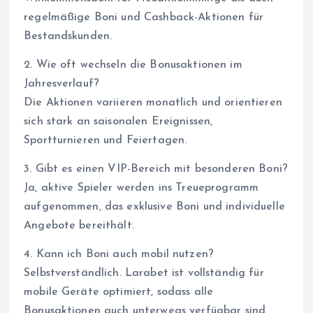
regelmäßige Boni und Cashback-Aktionen für
Bestandskunden.
2. Wie oft wechseln die Bonusaktionen im
Jahresverlauf?
Die Aktionen variieren monatlich und orientieren
sich stark an saisonalen Ereignissen,
Sportturnieren und Feiertagen.
3. Gibt es einen VIP-Bereich mit besonderen Boni?
Ja, aktive Spieler werden ins Treueprogramm
aufgenommen, das exklusive Boni und individuelle
Angebote bereithält.
4. Kann ich Boni auch mobil nutzen?
Selbstverständlich. Larabet ist vollständig für
mobile Geräte optimiert, sodass alle
Bonusaktionen auch unterwegs verfügbar sind.