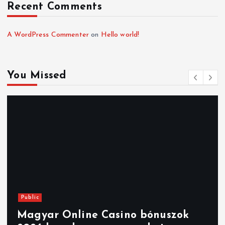
Recent Comments
A WordPress Commenter
on
Hello world!
You Missed
Public
Magyar Online Casino bónuszok