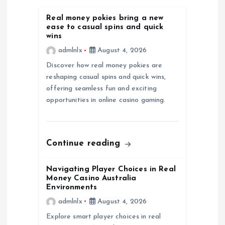
g
Real money pokies bring a new
a
ease to casual spins and quick
wins
t
admlnlx
August 4, 2026
Discover how real money pokies are
i
reshaping casual spins and quick wins,
offering seamless fun and exciting
o
opportunities in online casino gaming.
n
Continue reading
Navigating Player Choices in Real
Money Casino Australia
Environments
admlnlx
August 4, 2026
Explore smart player choices in real