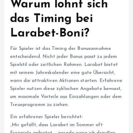
Warum lohnt sich
das Timing bei
Larabet-Boni?
Für Spieler ist das Timing der Bonusannahme
entscheidend. Nicht jeder Bonus passt zu jedem
Spielstil oder zeitlichen Rahmen. Larabet bietet
mit seinem Jahreskalender eine gute Übersicht,
wann die attraktiven Aktionen starten. Erfahrene
Spieler nutzen diese zyklischen Angebote bewusst,
um maximale Vorteile aus Einzahlungen oder dem
Treueprogramm zu ziehen.
Ein erfahrener Spieler berichtet:
„Mir gefällt, dass Larabet im Sommer oft
Freispiele anbietet – gerade wenn ich draußen