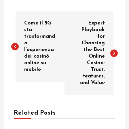
P
Come il 5G
Expert
o
sta
Playbook
trasformand
for
o
Choosing
s
l’esperienza
the Best
dei casinò
Online
t
online su
Casino:
mobile
Trust,
n
Features,
and Value
a
v
Related Posts
i