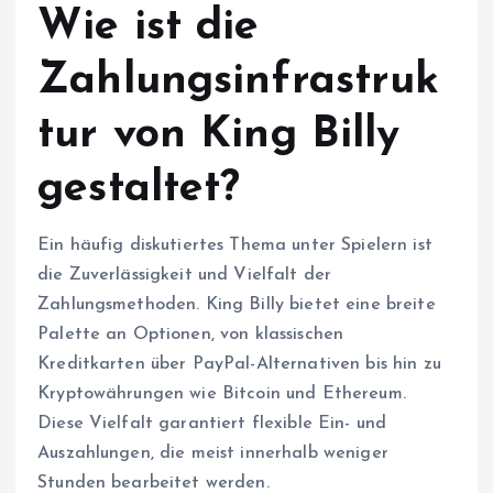
Wie ist die
Zahlungsinfrastruk
tur von King Billy
gestaltet?
Ein häufig diskutiertes Thema unter Spielern ist
die Zuverlässigkeit und Vielfalt der
Zahlungsmethoden. King Billy bietet eine breite
Palette an Optionen, von klassischen
Kreditkarten über PayPal-Alternativen bis hin zu
Kryptowährungen wie Bitcoin und Ethereum.
Diese Vielfalt garantiert flexible Ein- und
Auszahlungen, die meist innerhalb weniger
Stunden bearbeitet werden.