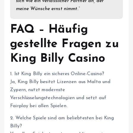
sich wie ein verlässlicher Partner an, der
meine Wünsche ernst nimmt.“
FAQ – Häufig
gestellte Fragen zu
King Billy Casino
1. Ist King Billy ein sicheres Online-Casino?
Ja, King Billy besitzt Lizenzen aus Malta und
Zypern, nutzt modernste
Verschlüsselungstechnologien und setzt auf
Fairplay bei allen Spielen.
2. Welche Spiele sind am beliebtesten bei King
Billy?