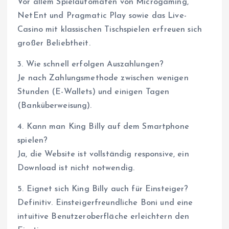
Vor allem Spielautomaten von Microgaming,
NetEnt und Pragmatic Play sowie das Live-
Casino mit klassischen Tischspielen erfreuen sich
großer Beliebtheit.
3. Wie schnell erfolgen Auszahlungen?
Je nach Zahlungsmethode zwischen wenigen
Stunden (E-Wallets) und einigen Tagen
(Banküberweisung).
4. Kann man King Billy auf dem Smartphone
spielen?
Ja, die Website ist vollständig responsive, ein
Download ist nicht notwendig.
5. Eignet sich King Billy auch für Einsteiger?
Definitiv. Einsteigerfreundliche Boni und eine
intuitive Benutzeroberfläche erleichtern den