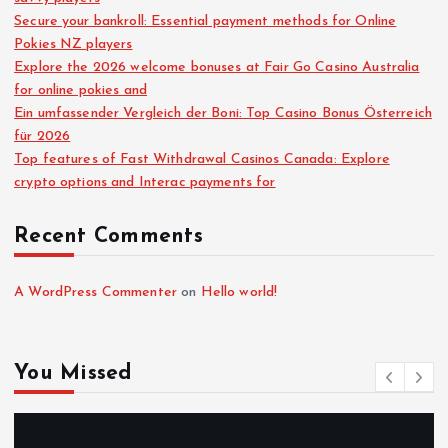
Secure your bankroll: Essential payment methods for Online
Pokies NZ players
Explore the 2026 welcome bonuses at Fair Go Casino Australia
for online pokies and
Ein umfassender Vergleich der Boni: Top Casino Bonus Österreich
für 2026
Top features of Fast Withdrawal Casinos Canada: Explore
crypto options and Interac payments for
Recent Comments
A WordPress Commenter
on
Hello world!
You Missed