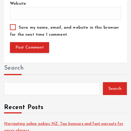
Website
Save my name, email, and website in this browser
for the next time I comment.
Search
Search
Recent Posts
Navigating online pokies NZ: Top bonuses and fast payouts for
savvy players