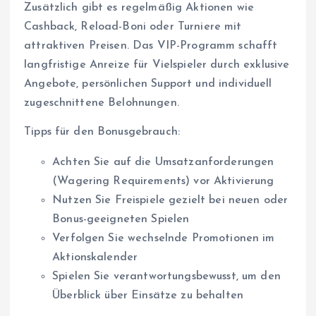
Zusätzlich gibt es regelmäßig Aktionen wie
Cashback, Reload-Boni oder Turniere mit
attraktiven Preisen. Das VIP-Programm schafft
langfristige Anreize für Vielspieler durch exklusive
Angebote, persönlichen Support und individuell
zugeschnittene Belohnungen.
Tipps für den Bonusgebrauch:
Achten Sie auf die Umsatzanforderungen
(Wagering Requirements) vor Aktivierung
Nutzen Sie Freispiele gezielt bei neuen oder
Bonus-geeigneten Spielen
Verfolgen Sie wechselnde Promotionen im
Aktionskalender
Spielen Sie verantwortungsbewusst, um den
Überblick über Einsätze zu behalten