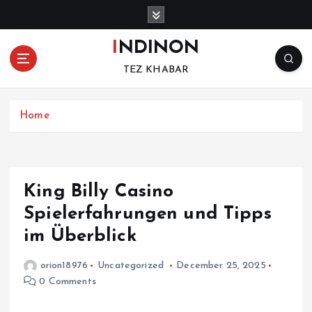
S
k
i
INDINON
p
TEZ KHABAR
t
o
c
Home
o
n
t
e
n
King Billy Casino
t
Spielerfahrungen und Tipps
im Überblick
orion18976
Uncategorized
December 25, 2025
0 Comments