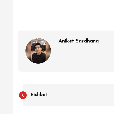
Aniket Sardhana
P
Richbet
o