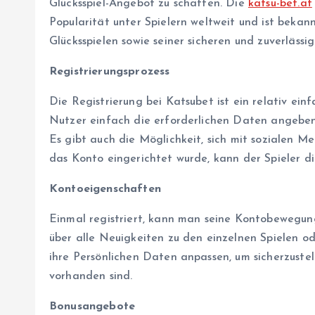
Glücksspiel-Angebot zu schaffen. Die
katsu-bet.at
Popularität unter Spielern weltweit und ist bekann
Glücksspielen sowie seiner sicheren und zuverlässi
Registrierungsprozess
Die Registrierung bei Katsubet ist ein relativ ein
Nutzer einfach die erforderlichen Daten angebe
Es gibt auch die Möglichkeit, sich mit sozialen
das Konto eingerichtet wurde, kann der Spieler di
Kontoeigenschaften
Einmal registriert, kann man seine Kontobewegun
über alle Neuigkeiten zu den einzelnen Spielen 
ihre Persönlichen Daten anpassen, um sicherzustel
vorhanden sind.
Bonusangebote