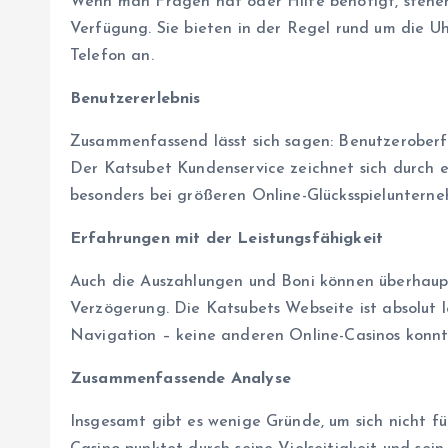
Wenn man Fragen hat oder Hilfe benötigt, stehen
Verfügung. Sie bieten in der Regel rund um die U
Telefon an.
Benutzererlebnis
Zusammenfassend lässt sich sagen: Benutzeroberfl
Der Katsubet Kundenservice zeichnet sich durch 
besonders bei größeren Online-Glücksspielunterne
Erfahrungen mit der Leistungsfähigkeit
Auch die Auszahlungen und Boni können überhaupt
Verzögerung. Die Katsubets Webseite ist absolut 
Navigation – keine anderen Online-Casinos konnt
Zusammenfassende Analyse
Insgesamt gibt es wenige Gründe, um sich nicht f