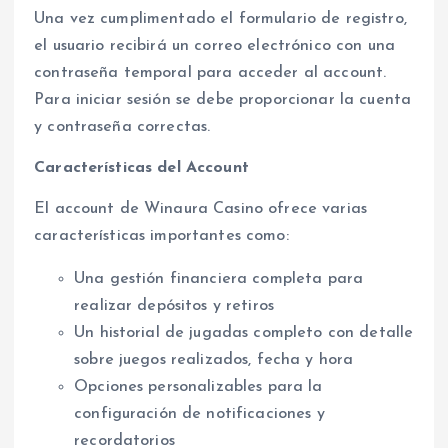
Una vez cumplimentado el formulario de registro,
el usuario recibirá un correo electrónico con una
contraseña temporal para acceder al account.
Para iniciar sesión se debe proporcionar la cuenta
y contraseña correctas.
Características del Account
El account de Winaura Casino ofrece varias
características importantes como:
Una gestión financiera completa para
realizar depósitos y retiros
Un historial de jugadas completo con detalle
sobre juegos realizados, fecha y hora
Opciones personalizables para la
configuración de notificaciones y
recordatorios