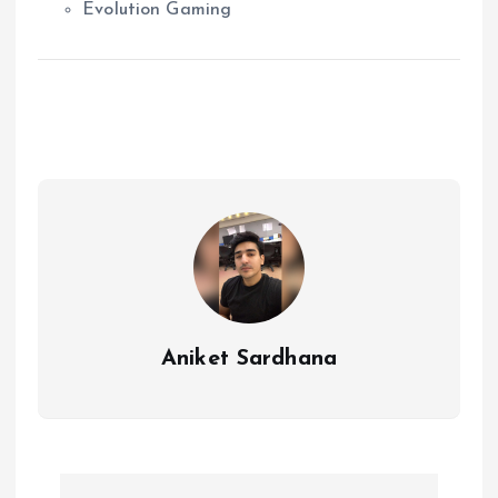
Evolution Gaming
Aniket Sardhana