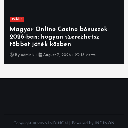
Public
Magyar Online Casino bónuszok
2026-ban: hogyan szerezhetsz
többet játék közben
By
admlnlx
August 7, 2026
18 views
Copyright © 2026 INDINON | Powered by INDINON