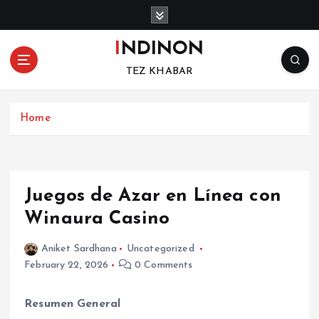
S
k
i
INDINON
p
TEZ KHABAR
t
o
c
Home
o
n
t
e
n
Juegos de Azar en Línea con
t
Winaura Casino
Aniket Sardhana
Uncategorized
February 22, 2026
0 Comments
Resumen General