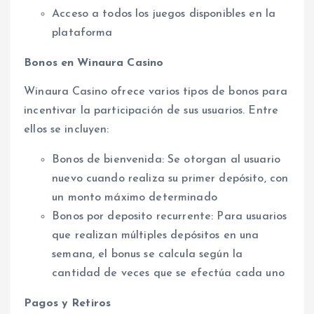
Acceso a todos los juegos disponibles en la
plataforma
Bonos en Winaura Casino
Winaura Casino ofrece varios tipos de bonos para
incentivar la participación de sus usuarios. Entre
ellos se incluyen:
Bonos de bienvenida: Se otorgan al usuario
nuevo cuando realiza su primer depósito, con
un monto máximo determinado
Bonos por deposito recurrente: Para usuarios
que realizan múltiples depósitos en una
semana, el bonus se calcula según la
cantidad de veces que se efectúa cada uno
Pagos y Retiros