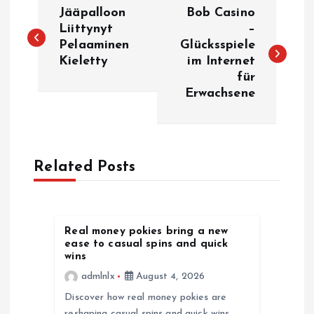
P
Jääpalloon
Bob Casino
o
Liittynyt
–
Pelaaminen
Glücksspiele
Kieletty
im Internet
s
für
Erwachsene
t
n
a
Related Posts
v
Real money pokies bring a new
i
ease to casual spins and quick
wins
g
admlnlx
August 4, 2026
Discover how real money pokies are
a
reshaping casual spins and quick wins,