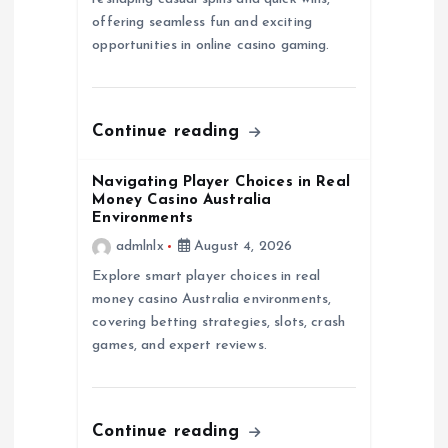
offering seamless fun and exciting
t
opportunities in online casino gaming.
i
o
Continue reading
n
Navigating Player Choices in Real
Money Casino Australia
Environments
admlnlx
August 4, 2026
Explore smart player choices in real
money casino Australia environments,
covering betting strategies, slots, crash
games, and expert reviews.
Continue reading