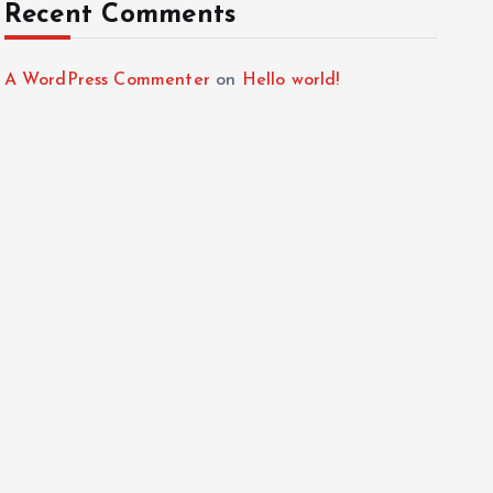
Recent Comments
A WordPress Commenter
on
Hello world!