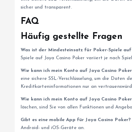
sicher und transparent.
FAQ
Häufig gestellte Fragen
Was ist der Mindesteinsatz für Poker-Spiele au
Spiele auf Joya Casino Poker variiert je nach Spie
Wie kann ich mein Konto auf Joya Casino Poker
eine sichere SSL-Verschlüsselung, um die Daten der 
Kreditkarteninformationen nur an vertrauenswürd
Wie kann ich mein Konto auf Joya Casino Poker
löschen, sind Sie von allen Funktionen und Angebo
Gibt es eine mobile App für Joya Casino Poker?
Android- und iOS-Geräte an.