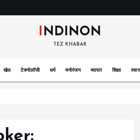
INDINON
TEZ KHABAR
खेल
टेक्नोलॉजी
धर्म
मनोरंजन
व्यापार
शिक्षा
स्वास
k
ker: