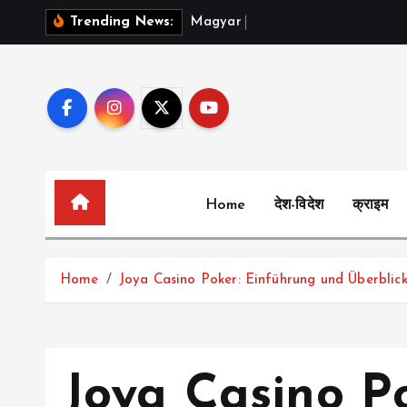
S
M
a
g
y
a
r
O
n
l
i
n
e
Trending News:
k
i
p
t
o
c
o
Home
देश-विदेश
क्राइम
n
t
e
n
Home
Joya Casino Poker: Einführung und Überblic
t
Joya Casino Po