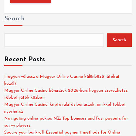
Search
Search
Recent Posts
Hogyan válassz a Magyar Online Casino különböző játékai
közül?
Magyar Online Casino bónuszok 2026-ban: hogyan szerezhetsz
többet játék közben
Magyar Online Casino: kriptovalutás bónuszok, amikkel többet
nyerhetsz
Navigating online pokies NZ: Top bonuses and fast payouts for
savvy players
Secure your bankroll: Essential payment methods for Online