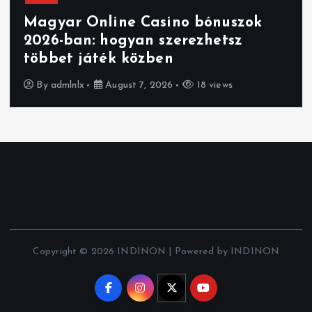
Magyar Online Casino bónuszok
2026-ban: hogyan szerezhetsz
többet játék közben
By
admlnlx
August 7, 2026
18 views
Copyright © 2026 INDINON | Powered by INDINON