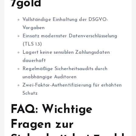
7gold
Vollständige Einhaltung der DSGVO-
Vorgaben
Einsatz modernster Datenverschlüsselung
(TLS 1.3)
Lagert keine sensiblen Zahlungsdaten
dauerhaft
Regelmäßige Sicherheitsaudits durch
unabhängige Auditoren
Zwei-Faktor-Authentifizierung für erhöhten
Schutz
FAQ: Wichtige
Fragen zur