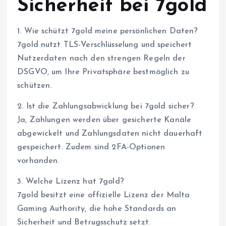
Sicherheit bei 7gold
1. Wie schützt 7gold meine persönlichen Daten?
7gold nutzt TLS-Verschlüsselung und speichert
Nutzerdaten nach den strengen Regeln der
DSGVO, um Ihre Privatsphäre bestmöglich zu
schützen.
2. Ist die Zahlungsabwicklung bei 7gold sicher?
Ja, Zahlungen werden über gesicherte Kanäle
abgewickelt und Zahlungsdaten nicht dauerhaft
gespeichert. Zudem sind 2FA-Optionen
vorhanden.
3. Welche Lizenz hat 7gold?
7gold besitzt eine offizielle Lizenz der Malta
Gaming Authority, die hohe Standards an
Sicherheit und Betrugsschutz setzt.