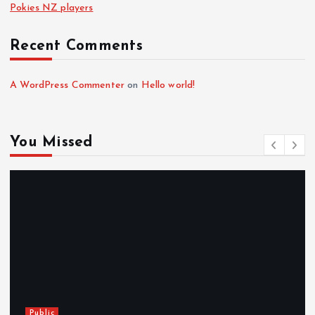
Pokies NZ players
Recent Comments
A WordPress Commenter
on
Hello world!
You Missed
Public