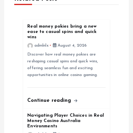
i
g
Real money pokies bring a new
a
ease to casual spins and quick
wins
t
admlnlx
August 4, 2026
Discover how real money pokies are
i
reshaping casual spins and quick wins,
offering seamless fun and exciting
o
opportunities in online casino gaming.
n
Continue reading
Navigating Player Choices in Real
Money Casino Australia
Environments