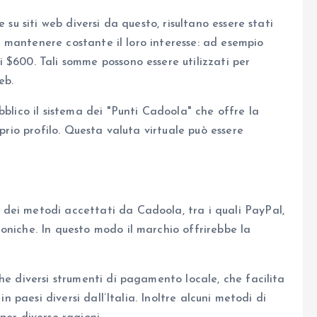
 su siti web diversi da questo, risultano essere stati
per mantenere costante il loro interesse: ad esempio
 $600. Tali somme possono essere utilizzati per
eb.
bblico il sistema dei "Punti Cadoola" che offre la
oprio profilo. Questa valuta virtuale può essere
dei metodi accettati da Cadoola, tra i quali PayPal,
oniche. In questo modo il marchio offrirebbe la
he diversi strumenti di pagamento locale, che facilita
in paesi diversi dall’Italia. Inoltre alcuni metodi di