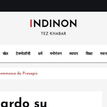
INDINON
TEZ KHABAR
खेल
टेक्नोलॉजी
धर्म
मनोरंजन
व्यापार
शिक्षा
स्वास
Scommessa da Presagio
zardo su