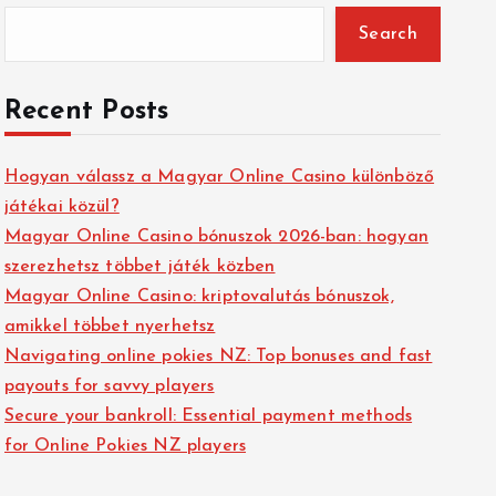
Search
Recent Posts
Hogyan válassz a Magyar Online Casino különböző
játékai közül?
Magyar Online Casino bónuszok 2026-ban: hogyan
szerezhetsz többet játék közben
Magyar Online Casino: kriptovalutás bónuszok,
amikkel többet nyerhetsz
Navigating online pokies NZ: Top bonuses and fast
payouts for savvy players
Secure your bankroll: Essential payment methods
for Online Pokies NZ players