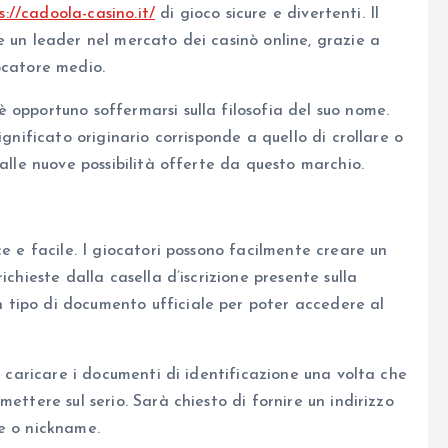
s://cadoola-casino.it/
di gioco sicure e divertenti. Il
e un leader nel mercato dei casinò online, grazie a
ocatore medio.
 opportuno soffermarsi sulla filosofia del suo nome.
ignificato originario corrisponde a quello di crollare o
 alle nuove possibilità offerte da questo marchio.
ce e facile. I giocatori possono facilmente creare un
ichieste dalla casella d’iscrizione presente sulla
tipo di documento ufficiale per poter accedere al
i caricare i documenti di identificazione una volta che
ettere sul serio. Sarà chiesto di fornire un indirizzo
e o nickname.