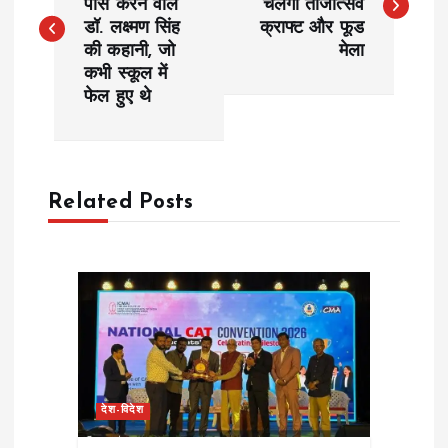
पास करने वाले
चलेगा तीजोत्सव
डॉ. लक्ष्मण सिंह
क्राफ्ट और फूड
s
की कहानी, जो
मेला
कभी स्कूल में
t
फेल हुए थे
n
a
Related Posts
v
i
g
a
देश-विदेश
t