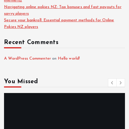
nyerhetsz
Navigating online pokies NZ: Top bonuses and fast payouts for
savvy players
Secure your bankroll: Essential payment methods for Online
Pokies NZ players
Recent Comments
A WordPress Commenter
on
Hello world!
You Missed