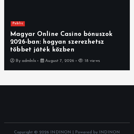
Public
Magyar Online Casino bónuszok
2026-ban: hogyan szerezhetsz
többet játék közben
By
admlnlx
August 7, 2026
18 views
Copyright © 2026 INDINON | Powered by INDINON