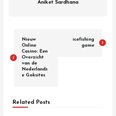
Aniket Sardhana
P
Nieuw
icefishing
o
Online
game
Casino: Een
Overzicht
s
van de
Nederlands
t
e Goksites
n
a
Related Posts
v