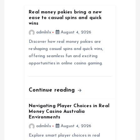
i
Real money pokies bring a new
ease to casual spins and quick
g
wins
admlnlx
August 4, 2026
a
Discover how real money pokies are
reshaping casual spins and quick wins,
t
offering seamless fun and exciting
opportunities in online casino gaming.
i
o
Continue reading
n
Navigating Player Choices in Real
Money Casino Australia
Environments
admlnlx
August 4, 2026
Explore smart player choices in real