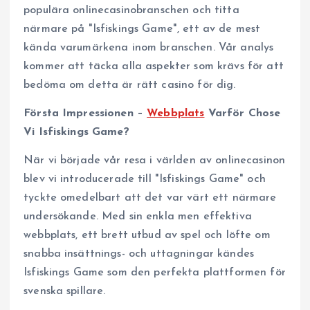
populära onlinecasinobranschen och titta
närmare på "Isfiskings Game", ett av de mest
kända varumärkena inom branschen. Vår analys
kommer att täcka alla aspekter som krävs för att
bedöma om detta är rätt casino för dig.
Första Impressionen –
Webbplats
Varför Chose
Vi Isfiskings Game?
När vi började vår resa i världen av onlinecasinon
blev vi introducerade till "Isfiskings Game" och
tyckte omedelbart att det var värt ett närmare
undersökande. Med sin enkla men effektiva
webbplats, ett brett utbud av spel och löfte om
snabba insättnings- och uttagningar kändes
Isfiskings Game som den perfekta plattformen för
svenska spillare.