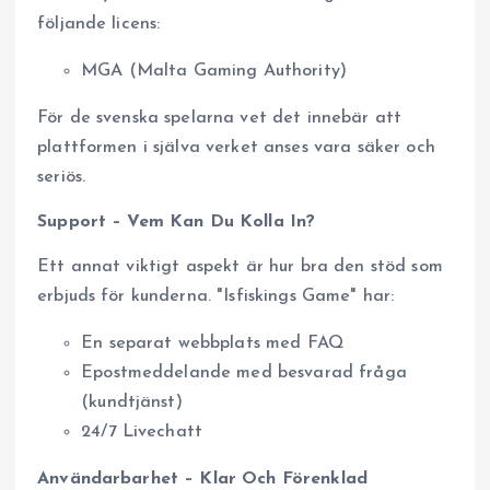
följande licens:
MGA (Malta Gaming Authority)
För de svenska spelarna vet det innebär att
plattformen i själva verket anses vara säker och
seriös.
Support – Vem Kan Du Kolla In?
Ett annat viktigt aspekt är hur bra den stöd som
erbjuds för kunderna. "Isfiskings Game" har:
En separat webbplats med FAQ
Epostmeddelande med besvarad fråga
(kundtjänst)
24/7 Livechatt
Användarbarhet – Klar Och Förenklad