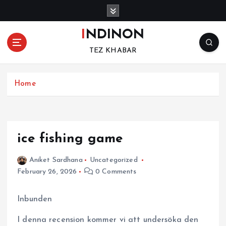
S
k
i
INDINON
p
TEZ KHABAR
t
o
c
Home
o
n
t
e
n
ice fishing game
t
Aniket Sardhana
Uncategorized
February 26, 2026
0 Comments
Inbunden
I denna recension kommer vi att undersöka den