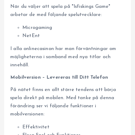
När du väljer att spela på "Isfiskings Game"
arbetar de med följande spelutvecklare:
Microgaming
NetEnt
I alla onlinecasinon har man förväntningar om
möjligheterna i samband med nya titlar och
innehåll.
Mobilversion – Levereras till Ditt Telefon
På nätet finns en allt större tendens att börja
spela direkt på mobilen. Med tanke på denna
förändring ser vi följande funktioner i
mobilversionen:
Effektivitet