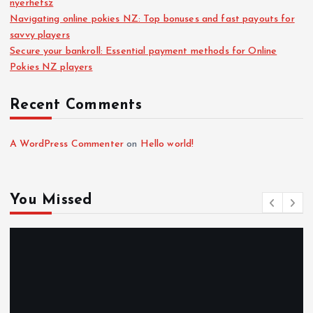
nyerhetsz
Navigating online pokies NZ: Top bonuses and fast payouts for
savvy players
Secure your bankroll: Essential payment methods for Online
Pokies NZ players
Recent Comments
A WordPress Commenter
on
Hello world!
You Missed