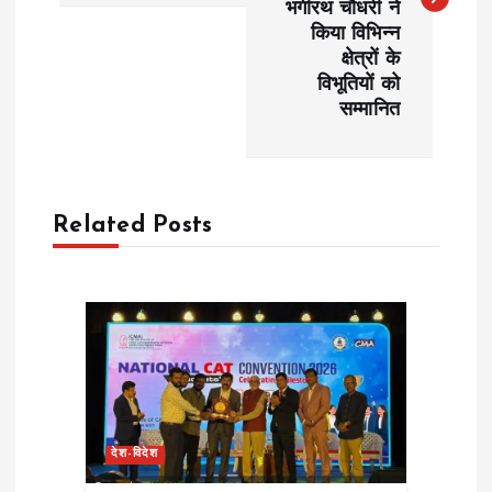
भगीरथ चौधरी ने
t
किया विभिन्न
क्षेत्रों के
n
विभूतियों को
सम्मानित
a
v
Related Posts
i
g
a
t
i
देश-विदेश