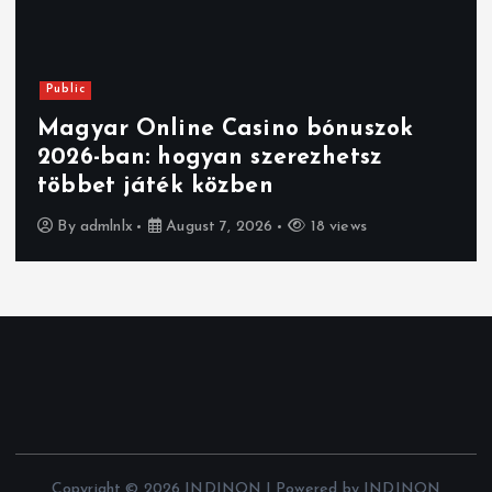
Public
Magyar Online Casino bónuszok
2026-ban: hogyan szerezhetsz
többet játék közben
By
admlnlx
August 7, 2026
18 views
Copyright © 2026 INDINON | Powered by INDINON