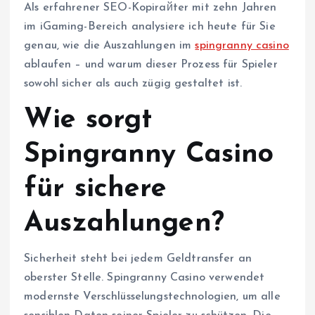
Als erfahrener SEO-Kopiraйter mit zehn Jahren
im iGaming-Bereich analysiere ich heute für Sie
genau, wie die Auszahlungen im
spingranny casino
ablaufen – und warum dieser Prozess für Spieler
sowohl sicher als auch zügig gestaltet ist.
Wie sorgt
Spingranny Casino
für sichere
Auszahlungen?
Sicherheit steht bei jedem Geldtransfer an
oberster Stelle. Spingranny Casino verwendet
modernste Verschlüsselungstechnologien, um alle