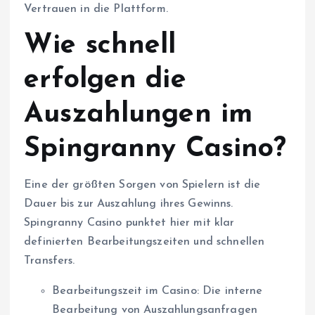
Vertrauen in die Plattform.
Wie schnell
erfolgen die
Auszahlungen im
Spingranny Casino?
Eine der größten Sorgen von Spielern ist die
Dauer bis zur Auszahlung ihres Gewinns.
Spingranny Casino punktet hier mit klar
definierten Bearbeitungszeiten und schnellen
Transfers.
Bearbeitungszeit im Casino: Die interne
Bearbeitung von Auszahlungsanfragen