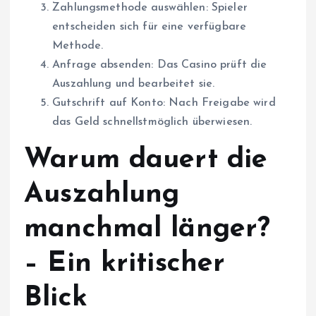
Zahlungsmethode auswählen: Spieler
entscheiden sich für eine verfügbare
Methode.
Anfrage absenden: Das Casino prüft die
Auszahlung und bearbeitet sie.
Gutschrift auf Konto: Nach Freigabe wird
das Geld schnellstmöglich überwiesen.
Warum dauert die
Auszahlung
manchmal länger?
– Ein kritischer
Blick