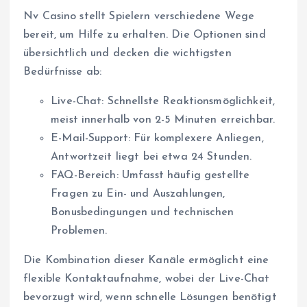
Nv Casino stellt Spielern verschiedene Wege
bereit, um Hilfe zu erhalten. Die Optionen sind
übersichtlich und decken die wichtigsten
Bedürfnisse ab:
Live-Chat: Schnellste Reaktionsmöglichkeit,
meist innerhalb von 2-5 Minuten erreichbar.
E-Mail-Support: Für komplexere Anliegen,
Antwortzeit liegt bei etwa 24 Stunden.
FAQ-Bereich: Umfasst häufig gestellte
Fragen zu Ein- und Auszahlungen,
Bonusbedingungen und technischen
Problemen.
Die Kombination dieser Kanäle ermöglicht eine
flexible Kontaktaufnahme, wobei der Live-Chat
bevorzugt wird, wenn schnelle Lösungen benötigt