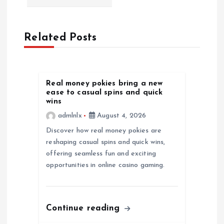
i
Related Posts
g
a
Real money pokies bring a new
t
ease to casual spins and quick
wins
i
admlnlx
August 4, 2026
Discover how real money pokies are
o
reshaping casual spins and quick wins,
offering seamless fun and exciting
n
opportunities in online casino gaming.
Continue reading