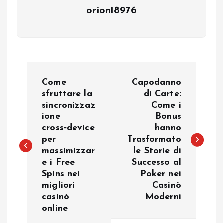
orion18976
P
Come
Capodanno
o
sfruttare la
di Carte:
sincronizzaz
Come i
ione
Bonus
s
cross‑device
hanno
per
Trasformato
t
massimizzar
le Storie di
e i Free
Successo al
n
Spins nei
Poker nei
migliori
Casinò
a
casinò
Moderni
online
v