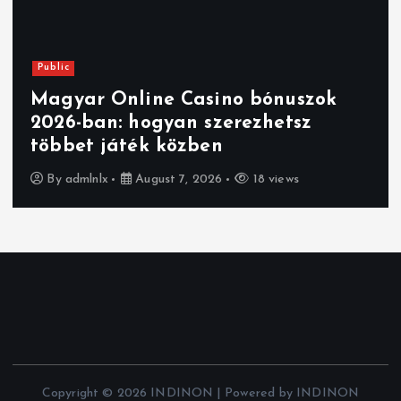
Public
Magyar Online Casino bónuszok
2026-ban: hogyan szerezhetsz
többet játék közben
By
admlnlx
August 7, 2026
18 views
Copyright © 2026 INDINON | Powered by INDINON