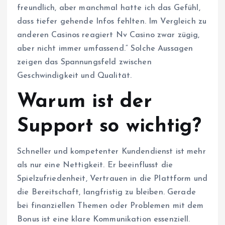
freundlich, aber manchmal hatte ich das Gefühl,
dass tiefer gehende Infos fehlten. Im Vergleich zu
anderen Casinos reagiert Nv Casino zwar zügig,
aber nicht immer umfassend.“ Solche Aussagen
zeigen das Spannungsfeld zwischen
Geschwindigkeit und Qualität.
Warum ist der
Support so wichtig?
Schneller und kompetenter Kundendienst ist mehr
als nur eine Nettigkeit. Er beeinflusst die
Spielzufriedenheit, Vertrauen in die Plattform und
die Bereitschaft, langfristig zu bleiben. Gerade
bei finanziellen Themen oder Problemen mit dem
Bonus ist eine klare Kommunikation essenziell.