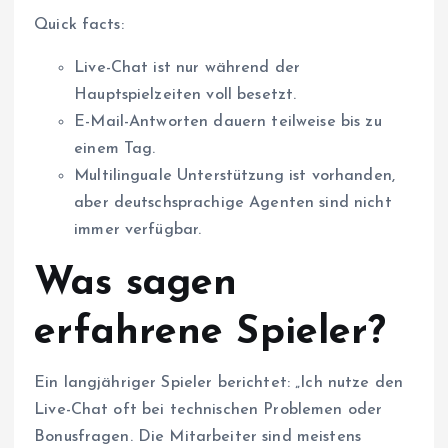
Quick facts:
Live-Chat ist nur während der
Hauptspielzeiten voll besetzt.
E-Mail-Antworten dauern teilweise bis zu
einem Tag.
Multilinguale Unterstützung ist vorhanden,
aber deutschsprachige Agenten sind nicht
immer verfügbar.
Was sagen
erfahrene Spieler?
Ein langjähriger Spieler berichtet: „Ich nutze den
Live-Chat oft bei technischen Problemen oder
Bonusfragen. Die Mitarbeiter sind meistens