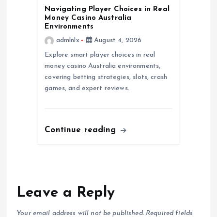
Navigating Player Choices in Real
Money Casino Australia
Environments
admlnlx
August 4, 2026
Explore smart player choices in real
money casino Australia environments,
covering betting strategies, slots, crash
games, and expert reviews.
Continue reading
Leave a Reply
Your email address will not be published.
Required fields