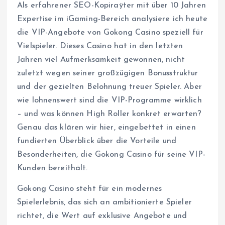
Als erfahrener SEO-Kopiraÿter mit über 10 Jahren
Expertise im iGaming-Bereich analysiere ich heute
die VIP-Angebote von Gokong Casino speziell für
Vielspieler. Dieses Casino hat in den letzten
Jahren viel Aufmerksamkeit gewonnen, nicht
zuletzt wegen seiner großzügigen Bonusstruktur
und der gezielten Belohnung treuer Spieler. Aber
wie lohnenswert sind die VIP-Programme wirklich
– und was können High Roller konkret erwarten?
Genau das klären wir hier, eingebettet in einen
fundierten Überblick über die Vorteile und
Besonderheiten, die Gokong Casino für seine VIP-
Kunden bereithält.
Gokong Casino steht für ein modernes
Spielerlebnis, das sich an ambitionierte Spieler
richtet, die Wert auf exklusive Angebote und