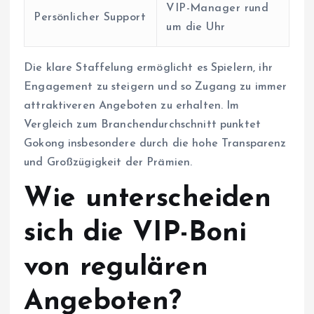
VIP-Manager rund
Persönlicher Support
um die Uhr
Die klare Staffelung ermöglicht es Spielern, ihr
Engagement zu steigern und so Zugang zu immer
attraktiveren Angeboten zu erhalten. Im
Vergleich zum Branchendurchschnitt punktet
Gokong insbesondere durch die hohe Transparenz
und Großzügigkeit der Prämien.
Wie unterscheiden
sich die VIP-Boni
von regulären
Angeboten?