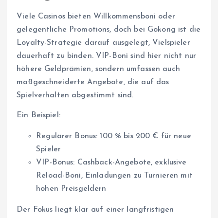
Viele Casinos bieten Willkommensboni oder
gelegentliche Promotions, doch bei Gokong ist die
Loyalty-Strategie darauf ausgelegt, Vielspieler
dauerhaft zu binden. VIP-Boni sind hier nicht nur
höhere Geldprämien, sondern umfassen auch
maßgeschneiderte Angebote, die auf das
Spielverhalten abgestimmt sind.
Ein Beispiel:
Regulärer Bonus: 100 % bis 200 € für neue
Spieler
VIP-Bonus: Cashback-Angebote, exklusive
Reload-Boni, Einladungen zu Turnieren mit
hohen Preisgeldern
Der Fokus liegt klar auf einer langfristigen