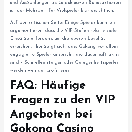
und Auszahlungen bis zu exklusiven Bonusaktionen
ist der Mehrwert für Vielspieler klar ersichtlich.
Auf der kritischen Seite: Einige Spieler könnten
argumentieren, dass die VIP-Stufen relativ viele
Einsätze erfordern, um die oberen Level zu
erreichen. Hier zeigt sich, dass Gokong vor allem
engagierte Spieler anspricht, die dauerhaft aktiv
sind – Schnelleinsteiger oder Gelegenheitsspieler
werden weniger profitieren.
FAQ: Häufige
Fragen zu den VIP
Angeboten bei
Gokong Casino