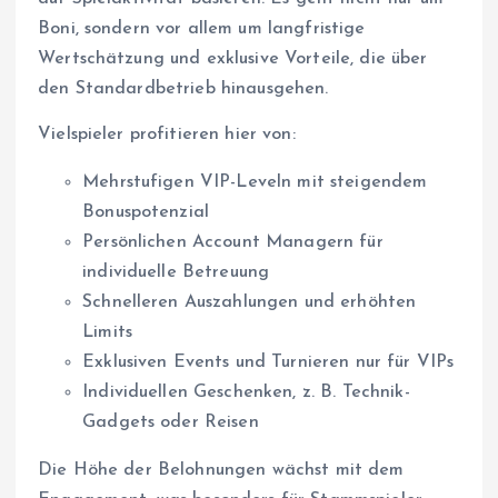
Boni, sondern vor allem um langfristige
Wertschätzung und exklusive Vorteile, die über
den Standardbetrieb hinausgehen.
Vielspieler profitieren hier von:
Mehrstufigen VIP-Leveln mit steigendem
Bonuspotenzial
Persönlichen Account Managern für
individuelle Betreuung
Schnelleren Auszahlungen und erhöhten
Limits
Exklusiven Events und Turnieren nur für VIPs
Individuellen Geschenken, z. B. Technik-
Gadgets oder Reisen
Die Höhe der Belohnungen wächst mit dem