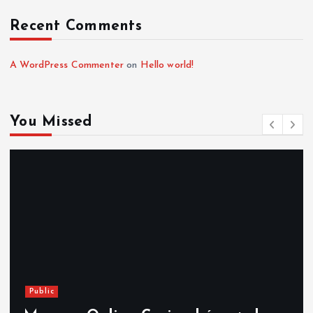
Recent Comments
A WordPress Commenter
on
Hello world!
You Missed
Public