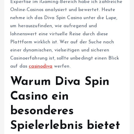
Expertise im iGaming-Bereich habe ich zahlreiche
Online-Casinos analysiert und bewertet. Heute
nehme ich das Diva Spin Casino unter die Lupe,
um herauszufinden, wie aufregend und
lohnenswert eine virtuelle Reise durch diese
Plattform wirklich ist. Wer auf der Suche nach
einer dynamischen, vielseitigen und sicheren
Casinoerfahrung ist, sollte unbedingt einen Blick
auf das
casinodiva
werfen.
Warum Diva Spin
Casino ein
besonderes
Spielerlebnis bietet