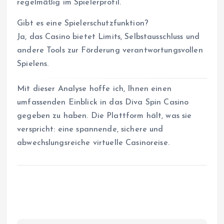
regelmäßig im Spielerprofil.
Gibt es eine Spielerschutzfunktion?
Ja, das Casino bietet Limits, Selbstausschluss und
andere Tools zur Förderung verantwortungsvollen
Spielens.
Mit dieser Analyse hoffe ich, Ihnen einen
umfassenden Einblick in das Diva Spin Casino
gegeben zu haben. Die Plattform hält, was sie
verspricht: eine spannende, sichere und
abwechslungsreiche virtuelle Casinoreise.