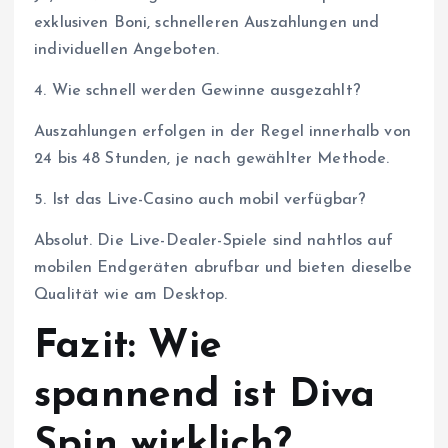
exklusiven Boni, schnelleren Auszahlungen und
individuellen Angeboten.
4. Wie schnell werden Gewinne ausgezahlt?
Auszahlungen erfolgen in der Regel innerhalb von
24 bis 48 Stunden, je nach gewählter Methode.
5. Ist das Live-Casino auch mobil verfügbar?
Absolut. Die Live-Dealer-Spiele sind nahtlos auf
mobilen Endgeräten abrufbar und bieten dieselbe
Qualität wie am Desktop.
Fazit: Wie
spannend ist Diva
Spin wirklich?