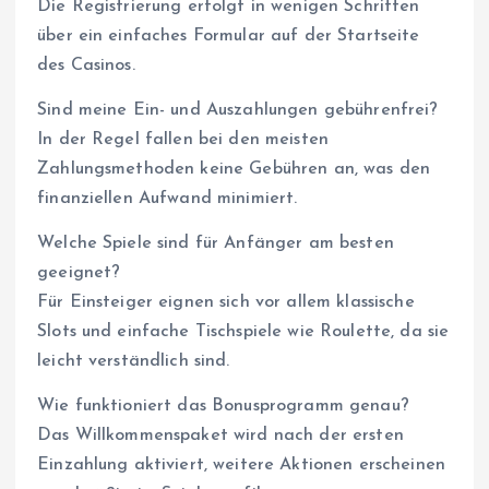
Die Registrierung erfolgt in wenigen Schritten
über ein einfaches Formular auf der Startseite
des Casinos.
Sind meine Ein- und Auszahlungen gebührenfrei?
In der Regel fallen bei den meisten
Zahlungsmethoden keine Gebühren an, was den
finanziellen Aufwand minimiert.
Welche Spiele sind für Anfänger am besten
geeignet?
Für Einsteiger eignen sich vor allem klassische
Slots und einfache Tischspiele wie Roulette, da sie
leicht verständlich sind.
Wie funktioniert das Bonusprogramm genau?
Das Willkommenspaket wird nach der ersten
Einzahlung aktiviert, weitere Aktionen erscheinen