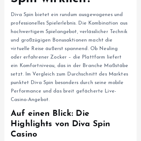
Diva Spin bietet ein rundum ausgewogenes und
professionelles Spielerlebnis. Die Kombination aus
hochwertigem Spielangebot, verlässlicher Technik
und großzügigen Bonusaktionen macht die
virtuelle Reise äußerst spannend. Ob Neuling
oder erfahrener Zocker – die Plattform liefert
ein Komfortniveau, das in der Branche Maßstäbe
setzt. Im Vergleich zum Durchschnitt des Marktes
punktet Diva Spin besonders durch seine mobile
Performance und das breit gefächerte Live-
Casino-Angebot.
Auf einen Blick: Die
Highlights von Diva Spin
Casino