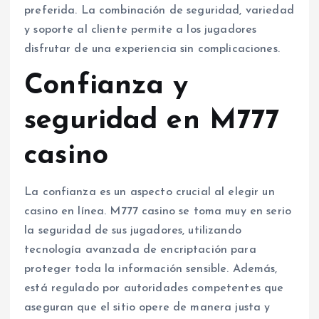
preferida. La combinación de seguridad, variedad
y soporte al cliente permite a los jugadores
disfrutar de una experiencia sin complicaciones.
Confianza y
seguridad en M777
casino
La confianza es un aspecto crucial al elegir un
casino en línea. M777 casino se toma muy en serio
la seguridad de sus jugadores, utilizando
tecnología avanzada de encriptación para
proteger toda la información sensible. Además,
está regulado por autoridades competentes que
aseguran que el sitio opere de manera justa y