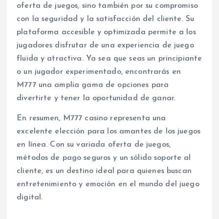
oferta de juegos, sino también por su compromiso
con la seguridad y la satisfacción del cliente. Su
plataforma accesible y optimizada permite a los
jugadores disfrutar de una experiencia de juego
fluida y atractiva. Ya sea que seas un principiante
o un jugador experimentado, encontrarás en
M777 una amplia gama de opciones para
divertirte y tener la oportunidad de ganar.
En resumen, M777 casino representa una
excelente elección para los amantes de los juegos
en línea. Con su variada oferta de juegos,
métodos de pago seguros y un sólido soporte al
cliente, es un destino ideal para quienes buscan
entretenimiento y emoción en el mundo del juego
digital.