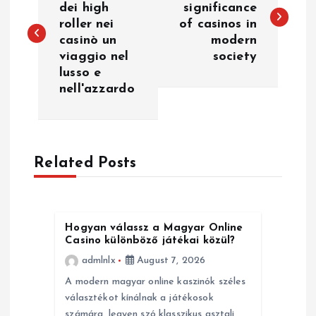
dei high
significance
roller nei
of casinos in
s
casinò un
modern
viaggio nel
society
t
lusso e
nell'azzardo
n
a
Related Posts
v
i
Hogyan válassz a Magyar Online
g
Casino különböző játékai közül?
admlnlx
August 7, 2026
a
A modern magyar online kaszinók széles
választékot kínálnak a játékosok
t
számára, legyen szó klasszikus asztali