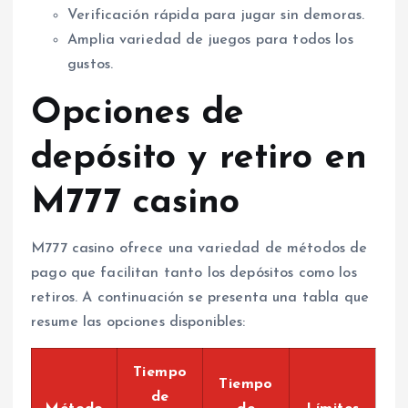
Verificación rápida para jugar sin demoras.
Amplia variedad de juegos para todos los
gustos.
Opciones de
depósito y retiro en
M777 casino
M777 casino ofrece una variedad de métodos de
pago que facilitan tanto los depósitos como los
retiros. A continuación se presenta una tabla que
resume las opciones disponibles:
Tiempo
Tiempo
de