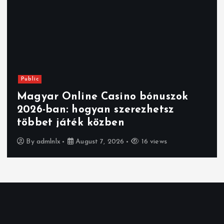
Public
Magyar Online Casino bónuszok
2026-ban: hogyan szerezhetsz
többet játék közben
By
admlnlx
August 7, 2026
16 views