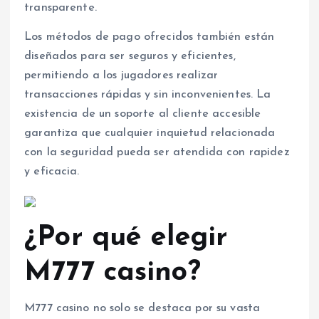
transparente.
Los métodos de pago ofrecidos también están
diseñados para ser seguros y eficientes,
permitiendo a los jugadores realizar
transacciones rápidas y sin inconvenientes. La
existencia de un soporte al cliente accesible
garantiza que cualquier inquietud relacionada
con la seguridad pueda ser atendida con rapidez
y eficacia.
¿Por qué elegir
M777 casino?
M777 casino no solo se destaca por su vasta