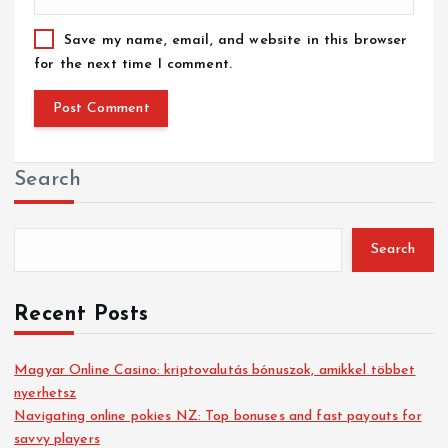
Save my name, email, and website in this browser
for the next time I comment.
Search
Search
Recent Posts
Magyar Online Casino: kriptovalutás bónuszok, amikkel többet
nyerhetsz
Navigating online pokies NZ: Top bonuses and fast payouts for
savvy players