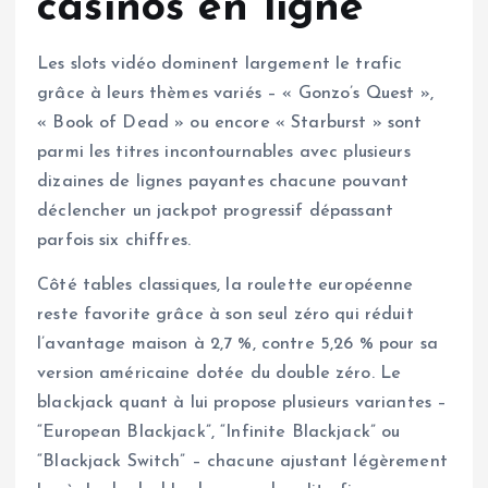
casinos en ligne
Les slots vidéo dominent largement le trafic
grâce à leurs thèmes variés – « Gonzo’s Quest »,
« Book of Dead » ou encore « Starburst » sont
parmi les titres incontournables avec plusieurs
dizaines de lignes payantes chacune pouvant
déclencher un jackpot progressif dépassant
parfois six chiffres.
Côté tables classiques, la roulette européenne
reste favorite grâce à son seul zéro qui réduit
l’avantage maison à 2,7 %, contre 5,26 % pour sa
version américaine dotée du double zéro. Le
blackjack quant à lui propose plusieurs variantes –
“European Blackjack”, “Infinite Blackjack” ou
“Blackjack Switch” – chacune ajustant légèrement