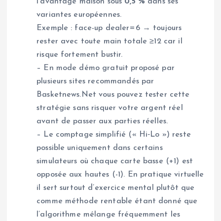
l’avantage maison sous
0,5 %
dans ses
variantes européennes.
Exemple : face-up dealer=6 → toujours
rester avec toute main totale ≥12 car il
risque fortement bustir.
– En mode démo gratuit proposé par
plusieurs sites recommandés par
Basketnews.Net vous pouvez tester cette
stratégie sans risquer votre argent réel
avant de passer aux parties réelles.
– Le comptage simplifié (« Hi‑Lo ») reste
possible uniquement dans certains
simulateurs où chaque carte basse (+1) est
opposée aux hautes (-1). En pratique virtuelle
il sert surtout d’exercice mental plutôt que
comme méthode rentable étant donné que
l’algorithme mélange fréquemment les