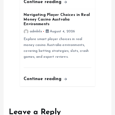
Continue reading
n
Navigating Player Choices in Real
Money Casino Australia
Environments
admlnlx
August 4, 2026
Explore smart player choices in real
money casino Australia environments,
covering betting strategies, slots, crash
games, and expert reviews.
Continue reading
Leave a Reply