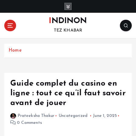
S
k
i
INDINON
p
TEZ KHABAR
t
o
c
Home
o
n
t
e
n
Guide complet du casino en
t
ligne : tout ce qu’il faut savoir
avant de jouer
Prateeksha Thakur
Uncategorized
June 1, 2025
0 Comments