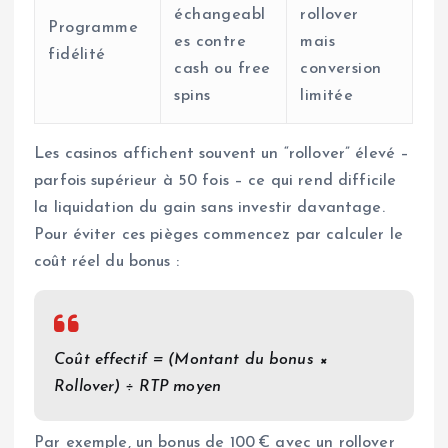
échangeabl
rollover
Programme
es contre
mais
fidélité
cash ou free
conversion
spins
limitée
Les casinos affichent souvent un “rollover” élevé –
parfois supérieur à 50 fois – ce qui rend difficile
la liquidation du gain sans investir davantage.
Pour éviter ces pièges commencez par calculer le
coût réel du bonus :
Coût effectif = (Montant du bonus ×
Rollover) ÷ RTP moyen
Par exemple, un bonus de 100 € avec un rollover