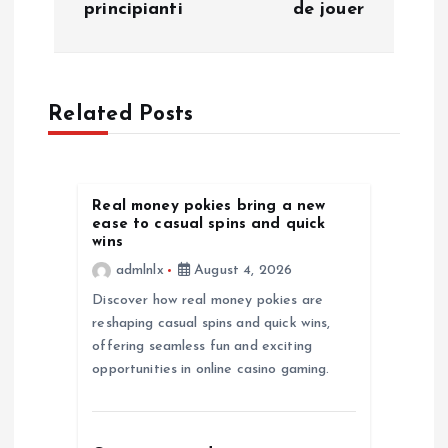
t
principianti
de jouer
n
a
Related Posts
v
i
Real money pokies bring a new
ease to casual spins and quick
g
wins
admlnlx
August 4, 2026
a
Discover how real money pokies are
reshaping casual spins and quick wins,
t
offering seamless fun and exciting
opportunities in online casino gaming.
i
o