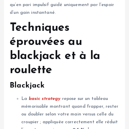
qu’en pari impulsif guidé uniquement par l’espoir
d’un gain instantané.
Techniques
éprouvées au
blackjack et à la
roulette
Blackjack
La
basic strategy
repose sur un tableau
mémorisable montrant quand frapper, rester
ou doubler selon votre main versus celle du
croupier ; appliquée correctement elle réduit