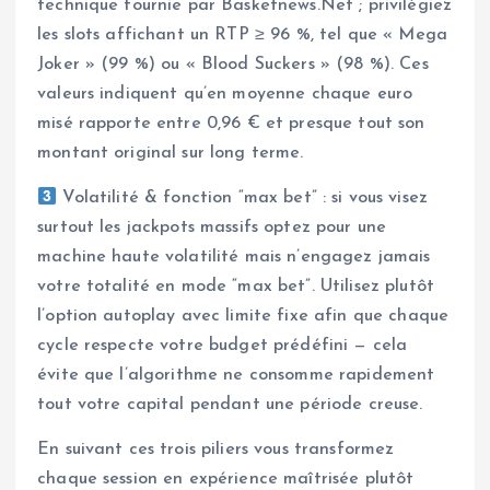
technique fournie par Basketnews.Net ; privilégiez
les slots affichant un RTP ≥ 96 %, tel que « Mega
Joker » (99 %) ou « Blood Suckers » (98 %). Ces
valeurs indiquent qu’en moyenne chaque euro
misé rapporte entre 0,96 € et presque tout son
montant original sur long terme.
Volatilité & fonction “max bet” : si vous visez
surtout les jackpots massifs optez pour une
machine haute volatilité mais n’engagez jamais
votre totalité en mode “max bet”. Utilisez plutôt
l’option autoplay avec limite fixe afin que chaque
cycle respecte votre budget prédéfini — cela
évite que l’algorithme ne consomme rapidement
tout votre capital pendant une période creuse.
En suivant ces trois piliers vous transformez
chaque session en expérience maîtrisée plutôt