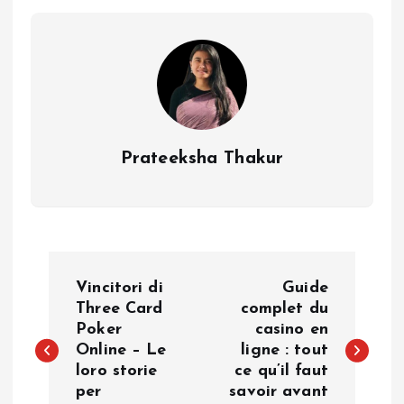
Prateeksha Thakur
P
Vincitori di
Guide
o
Three Card
complet du
Poker
casino en
Online – Le
ligne : tout
s
loro storie
ce qu’il faut
per
savoir avant