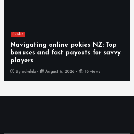
Public
Secure your bankroll: Essential
payment methods for Online Pokies
NZ players
By
admlnlx
August 6, 2026
16 views