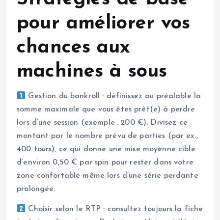
pour améliorer vos
chances aux
machines à sous
Gestion du bankroll : définissez au préalable la
somme maximale que vous êtes prêt(e) à perdre
lors d’une session (exemple : 200 €). Divisez ce
montant par le nombre prévu de parties (par ex.,
400 tours), ce qui donne une mise moyenne cible
d’environ 0,50 € par spin pour rester dans votre
zone confortable même lors d’une série perdante
prolongée.
Choisir selon le RTP : consultez toujours la fiche