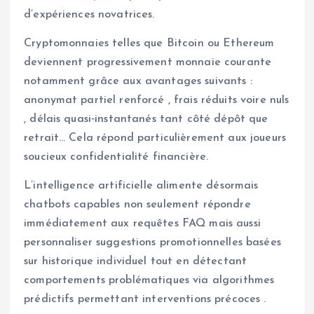
d’expériences novatrices.
Cryptomonnaies telles que Bitcoin ou Ethereum
deviennent progressivement monnaie courante
notamment grâce aux avantages suivants :
anonymat partiel renforcé , frais réduits voire nuls
, délais quasi‑instantanés tant côté dépôt que
retrait… Cela répond particulièrement aux joueurs
soucieux confidentialité financière.
L’intelligence artificielle alimente désormais
chatbots capables non seulement répondre
immédiatement aux requêtes FAQ mais aussi
personnaliser suggestions promotionnelles basées
sur historique individuel tout en détectant
comportements problématiques via algorithmes
prédictifs permettant interventions précoces .