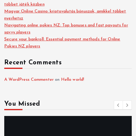
többet játék közben
Magyar Online Casino: kriptovalutás bónuszok, amikkel többet
nyerhetsz
Navigating online pokies NZ: Top bonuses and fast payouts for
savvy players
Secure your bankroll: Essential payment methods for Online
Pokies NZ players
Recent Comments
A WordPress Commenter
on
Hello world!
You Missed