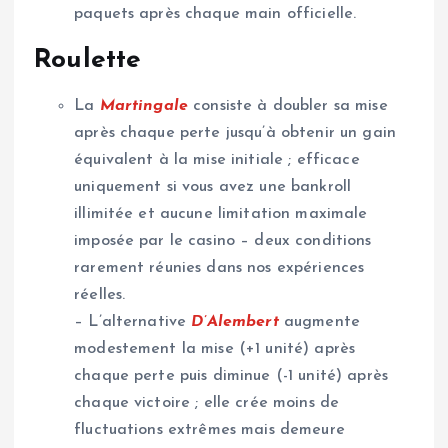
paquets après chaque main officielle.
Roulette
La
Martingale
consiste à doubler sa mise
après chaque perte jusqu’à obtenir un gain
équivalent à la mise initiale ; efficace
uniquement si vous avez une bankroll
illimitée et aucune limitation maximale
imposée par le casino – deux conditions
rarement réunies dans nos expériences
réelles.
– L’alternative
D’Alembert
augmente
modestement la mise (+1 unité) après
chaque perte puis diminue (-1 unité) après
chaque victoire ; elle crée moins de
fluctuations extrêmes mais demeure