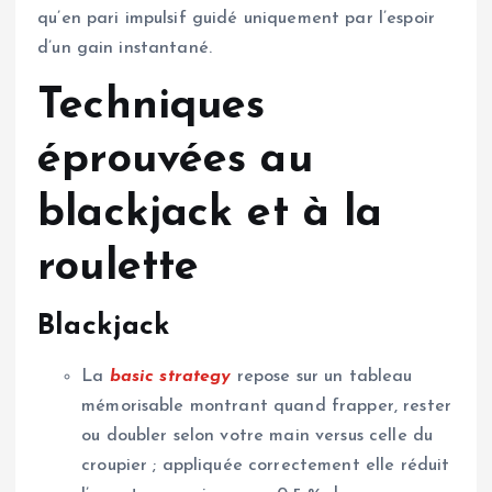
qu’en pari impulsif guidé uniquement par l’espoir
d’un gain instantané.
Techniques
éprouvées au
blackjack et à la
roulette
Blackjack
La
basic strategy
repose sur un tableau
mémorisable montrant quand frapper, rester
ou doubler selon votre main versus celle du
croupier ; appliquée correctement elle réduit