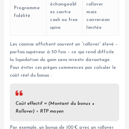
échangeabl
rollover
Programme
es contre
mais
fidélité
cash ou free
conversion
spins
limitée
Les casinos affichent souvent un “rollover” élevé –
parfois supérieur à 50 fois – ce qui rend difficile
la liquidation du gain sans investir davantage.
Pour éviter ces pièges commencez par calculer le
coût réel du bonus :
Coût effectif = (Montant du bonus ×
Rollover) ÷ RTP moyen
Par exemple, un bonus de 100 € avec un rollover