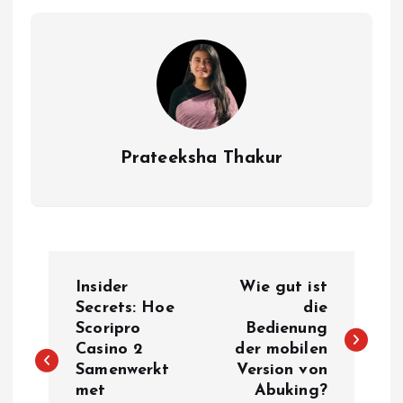
Prateeksha Thakur
P
Insider
Wie gut ist
o
Secrets: Hoe
die
Scoripro
Bedienung
Casino 2
der mobilen
s
Samenwerkt
Version von
met
Abuking?