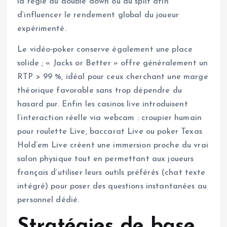
la règle du double down ou du split afin
d’influencer le rendement global du joueur
expérimenté.
Le vidéo‑poker conserve également une place
solide ; « Jacks or Better » offre généralement un
RTP > 99 %, idéal pour ceux cherchant une marge
théorique favorable sans trop dépendre du
hasard pur. Enfin les casinos live introduisent
l’interaction réelle via webcam : croupier humain
pour roulette Live, baccarat Live ou poker Texas
Hold’em Live créent une immersion proche du vrai
salon physique tout en permettant aux joueurs
français d’utiliser leurs outils préférés (chat texte
intégré) pour poser des questions instantanées au
personnel dédié.
Stratégies de base