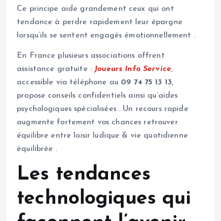
Ce principe aide grandement ceux qui ont
tendance à perdre rapidement leur épargne
lorsqu’ils se sentent engagés émotionnellement .
En France plusieurs associations offrent
assistance gratuite :
Joueurs Info Service
,
accessible via téléphone au
09 74 75 13 13
,
propose conseils confidentiels ainsi qu’aides
psychologiques spécialisées . Un recours rapide
augmente fortement vos chances retrouver
équilibre entre loisir ludique & vie quotidienne
équilibrée .
Les tendances
technologiques qui