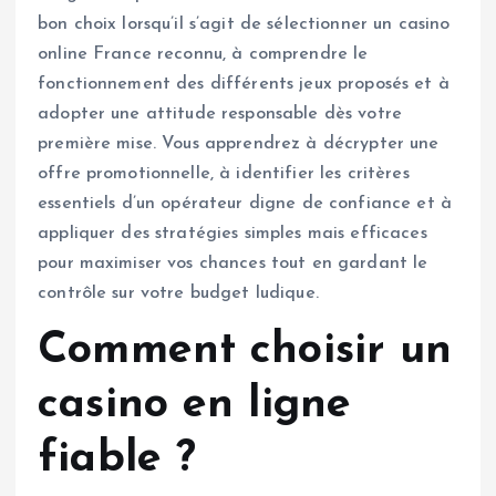
bon choix lorsqu’il s’agit de sélectionner un casino
online France reconnu, à comprendre le
fonctionnement des différents jeux proposés et à
adopter une attitude responsable dès votre
première mise. Vous apprendrez à décrypter une
offre promotionnelle, à identifier les critères
essentiels d’un opérateur digne de confiance et à
appliquer des stratégies simples mais efficaces
pour maximiser vos chances tout en gardant le
contrôle sur votre budget ludique.
Comment choisir un
casino en ligne
fiable ?