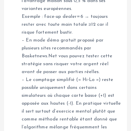
l’avantage maison sous 0,5 % dans ses
variantes européennes.
Exemple : face-up dealer=6 → toujours
rester avec toute main totale ≥12 car il
risque fortement bustir.
– En mode démo gratuit proposé par
plusieurs sites recommandés par
Basketnews.Net vous pouvez tester cette
stratégie sans risquer votre argent réel
avant de passer aux parties réelles.
– Le comptage simplifié (« Hi‑Lo ») reste
possible uniquement dans certains
simulateurs où chaque carte basse (+1) est
opposée aux hautes (-1). En pratique virtuelle
il sert surtout d’exercice mental plutôt que
comme méthode rentable étant donné que
l’algorithme mélange fréquemment les