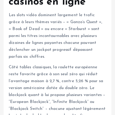
casinos en ligne
Les slots vidéo dominent largement le trafic
grâce à leurs thèmes variés – « Gonzo’s Quest »,
« Book of Dead » ou encore « Starburst » sont
parmi les titres incontournables avec plusieurs
dizaines de lignes payantes chacune pouvant
déclencher un jackpot progressif dépassant
parfois six chiffres.
Côté tables classiques, la roulette européenne
reste favorite grâce à son seul zéro qui réduit
l’avantage maison à 2,7 %, contre 5,26 % pour sa
version américaine dotée du double zéro. Le
blackjack quant à lui propose plusieurs variantes –
“European Blackjack”, “Infinite Blackjack” ou
“Blackjack Switch” – chacune ajustant légèrement