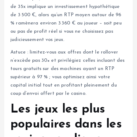
de 35x implique un investissement hypothétique
de 3 500 €, alors qu’un RTP moyen autour de 96
% ramènera environ 3 360 € au joueur – soit peu
ou pas de profit réel si vous ne choisissez pas
judicieusement vos jeux.
Astuce : limitez-vous aux offres dont le rollover
n’excède pas 30× et privilégiez celles incluant des
tours gratuits sur des machines ayant un RTP
supérieur à 97 % ; vous optimisez ainsi votre
capital initial tout en profitant pleinement du
coup d’envoi offert par le casino.
Les jeux les plus
populaires dans les