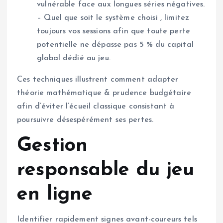
vulnérable face aux longues séries négatives.
– Quel que soit le système choisi , limitez
toujours vos sessions afin que toute perte
potentielle ne dépasse pas 5 % du capital
global dédié au jeu.
Ces techniques illustrent comment adapter
théorie mathématique & prudence budgétaire
afin d’éviter l’écueil classique consistant à
poursuivre désespérément ses pertes.
Gestion
responsable du jeu
en ligne
Identifier rapidement signes avant-coureurs tels