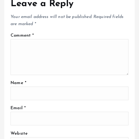
Leave a Reply
Your email address will not be published.
Required fields
are marked
*
Comment
*
Name
*
Email
*
Website