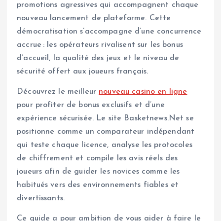
promotions agressives qui accompagnent chaque
nouveau lancement de plateforme. Cette
démocratisation s’accompagne d’une concurrence
accrue : les opérateurs rivalisent sur les bonus
d’accueil, la qualité des jeux et le niveau de
sécurité offert aux joueurs français.
Découvrez le meilleur
nouveau casino en ligne
pour profiter de bonus exclusifs et d’une
expérience sécurisée. Le site Basketnews.Net se
positionne comme un comparateur indépendant
qui teste chaque licence, analyse les protocoles
de chiffrement et compile les avis réels des
joueurs afin de guider les novices comme les
habitués vers des environnements fiables et
divertissants.
Ce guide a pour ambition de vous aider à faire le