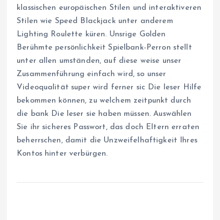
klassischen europäischen Stilen und interaktiveren
Stilen wie Speed Blackjack unter anderem
Lighting Roulette küren. Unsrige Golden
Berühmte persönlichkeit Spielbank-Perron stellt
unter allen umständen, auf diese weise unser
Zusammenführung einfach wird, so unser
Videoqualität super wird ferner sic Die leser Hilfe
bekommen können, zu welchem zeitpunkt durch
die bank Die leser sie haben müssen. Auswählen
Sie ihr sicheres Passwort, das doch Eltern erraten
beherrschen, damit die Unzweifelhaftigkeit Ihres
Kontos hinter verbürgen.