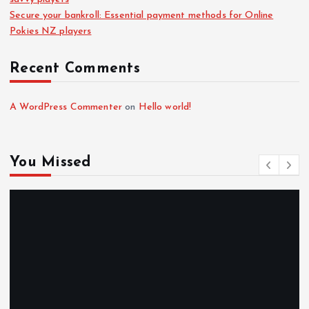
Secure your bankroll: Essential payment methods for Online
Pokies NZ players
Recent Comments
A WordPress Commenter
on
Hello world!
You Missed