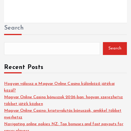
Search
Search
Recent Posts
Hogyan válassz a Magyar Online Casino különböző játékai
közül?
Magyar Online Casino bónuszok 2026-ban: hogyan szerezhetsz
többet játék közben
Magyar Online Casino: kriptovalutás bónuszok, amikkel többet
nyerhetsz
Navigating online pokies NZ: Top bonuses and fast payouts for
savvy players