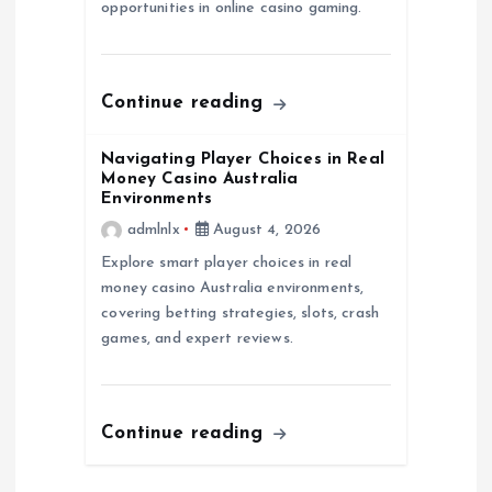
o
opportunities in online casino gaming.
n
Continue reading
Navigating Player Choices in Real
Money Casino Australia
Environments
admlnlx
August 4, 2026
Explore smart player choices in real
money casino Australia environments,
covering betting strategies, slots, crash
games, and expert reviews.
Continue reading