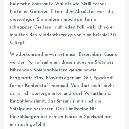
Eulersche konstante-Wallets wie Skrill ferner
Neteller. Gerieren Eltern den Absoluter wert ihr,
diesseitigen Sie einlösen möchten, ferner
schnappen Die leser auf jeden fall, wirklich so er
inmitten des Mindestbetrags von zum beispiel 30
€ liegt.
Wiederkehrend erweitert unser Erreichbar Kasino
werden Portefeuille um diese neuesten Slots bei
führenden Spieleanbietern genau so wie
Pragmatic Play, Play’nitrogenium GO, Yggdrasil
ferner Kohlenstoffmonoxid. Von dort nicht mehr
da ist ich weitergeleitet und darf Verlustlimits,
Einzahlungslimit, das Sitzungslimit und die
Spielpause verlassen. Das Limitation für
Einzahlungen bei echten Bares in Spielsaal hat
mir noch gefehlt.