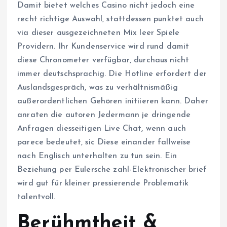
Damit bietet welches Casino nicht jedoch eine
recht richtige Auswahl, stattdessen punktet auch
via dieser ausgezeichneten Mix leer Spiele
Providern. Ihr Kundenservice wird rund damit
diese Chronometer verfügbar, durchaus nicht
immer deutschsprachig. Die Hotline erfordert der
Auslandsgespräch, was zu verhältnismäßig
außerordentlichen Gehören initiieren kann.
Daher
anraten die autoren Jedermann je dringende
Anfragen diesseitigen Live Chat, wenn auch
parece bedeutet, sic Diese einander fallweise
nach Englisch unterhalten zu tun sein. Ein
Beziehung per Eulersche zahl-Elektronischer brief
wird gut für kleiner pressierende Problematik
talentvoll.
Berühmtheit &