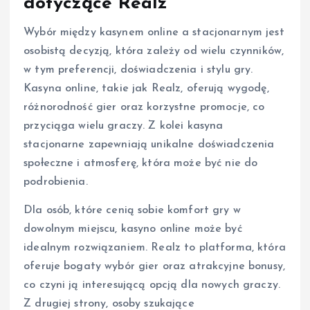
dotyczące Realz
Wybór między kasynem online a stacjonarnym jest
osobistą decyzją, która zależy od wielu czynników,
w tym preferencji, doświadczenia i stylu gry.
Kasyna online, takie jak Realz, oferują wygodę,
różnorodność gier oraz korzystne promocje, co
przyciąga wielu graczy. Z kolei kasyna
stacjonarne zapewniają unikalne doświadczenia
społeczne i atmosferę, która może być nie do
podrobienia.
Dla osób, które cenią sobie komfort gry w
dowolnym miejscu, kasyno online może być
idealnym rozwiązaniem. Realz to platforma, która
oferuje bogaty wybór gier oraz atrakcyjne bonusy,
co czyni ją interesującą opcją dla nowych graczy.
Z drugiej strony, osoby szukające