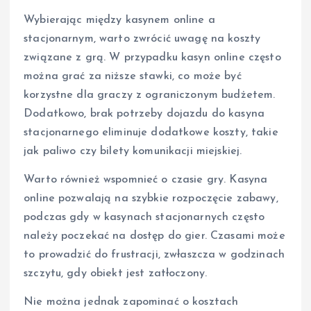
Wybierając między kasynem online a
stacjonarnym, warto zwrócić uwagę na koszty
związane z grą. W przypadku kasyn online często
można grać za niższe stawki, co może być
korzystne dla graczy z ograniczonym budżetem.
Dodatkowo, brak potrzeby dojazdu do kasyna
stacjonarnego eliminuje dodatkowe koszty, takie
jak paliwo czy bilety komunikacji miejskiej.
Warto również wspomnieć o czasie gry. Kasyna
online pozwalają na szybkie rozpoczęcie zabawy,
podczas gdy w kasynach stacjonarnych często
należy poczekać na dostęp do gier. Czasami może
to prowadzić do frustracji, zwłaszcza w godzinach
szczytu, gdy obiekt jest zatłoczony.
Nie można jednak zapominać o kosztach