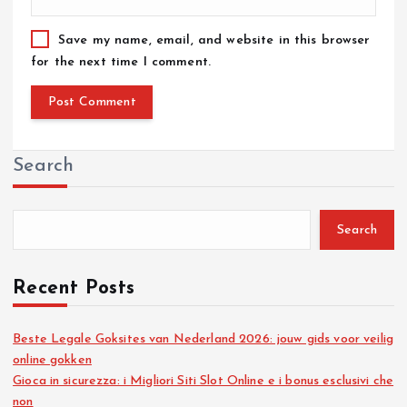
Save my name, email, and website in this browser
for the next time I comment.
Search
Search
Recent Posts
Beste Legale Goksites van Nederland 2026: jouw gids voor veilig
online gokken
Gioca in sicurezza: i Migliori Siti Slot Online e i bonus esclusivi che
non