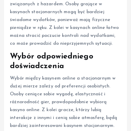
związanych z hazardem. Osoby grające w
kasynach stacjonarnych mogą być bardziej
świadome wydatków, ponieważ mają fizyczne
pieniądze w ręku. Z kolei w kasynach online łatwo
można stracić poczucie kontroli nad wydatkami,
co może prowadzić do nieprzyjemnych sytuacji.
Wybór odpowiedniego
doświadczenia
Wybór między kasynem online a stacjonarnym w
dużej mierze zależy od preferencji osobistych.
Osoby ceniące sobie wygodę, elastyczność i
różnorodność gier, prawdopodobnie wybiorą
kasyno online. Z kolei gracze, którzy lubią
interakcje z innymi i cenią sobie atmosferę, będą
bardziej zainteresowani kasynem stacjonarnym.