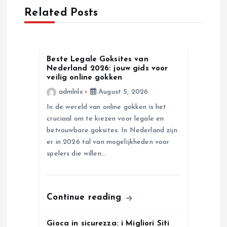
a
Related Posts
v
i
Beste Legale Goksites van
Nederland 2026: jouw gids voor
g
veilig online gokken
admlnlx
August 5, 2026
a
In de wereld van online gokken is het
cruciaal om te kiezen voor legale en
t
betrouwbare goksites. In Nederland zijn
er in 2026 tal van mogelijkheden voor
i
spelers die willen…
o
Continue reading
n
Gioca in sicurezza: i Migliori Siti