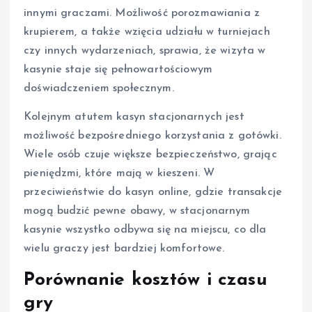
innymi graczami. Możliwość porozmawiania z
krupierem, a także wzięcia udziału w turniejach
czy innych wydarzeniach, sprawia, że wizyta w
kasynie staje się pełnowartościowym
doświadczeniem społecznym.
Kolejnym atutem kasyn stacjonarnych jest
możliwość bezpośredniego korzystania z gotówki.
Wiele osób czuje większe bezpieczeństwo, grając
pieniędzmi, które mają w kieszeni. W
przeciwieństwie do kasyn online, gdzie transakcje
mogą budzić pewne obawy, w stacjonarnym
kasynie wszystko odbywa się na miejscu, co dla
wielu graczy jest bardziej komfortowe.
Porównanie kosztów i czasu
gry