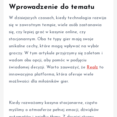
Wprowadzenie do tematu
W dzisiejszych czasach, kiedy technologia rozwija
się w zawrotnym tempie, wiele osób zastanawia
się, czy lepiej grać w kasynie online, czy
stacjonarnym. Oba te typy gier mają swoje
unikalne cechy, które mogą wpływać na wybór
graczy. W tym artykule przyjrzymy się zaletom i
wadom obu opcji, aby pomóc w podjęciu
świadomej decyzji. Warto zauważyć, że
Realz
to
innowacyjna platforma, która oferuje wiele
możliwości dla miłośników gier.
Kiedy rozważamy kasyna stacjonarne, często
myślimy o atmosferze pełnej emocji, dźwięków