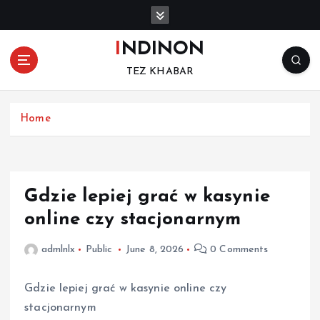
S
k
i
INDINON
p
TEZ KHABAR
t
o
c
Home
o
n
t
e
n
Gdzie lepiej grać w kasynie
t
online czy stacjonarnym
admlnlx
Public
June 8, 2026
0 Comments
Gdzie lepiej grać w kasynie online czy
stacjonarnym