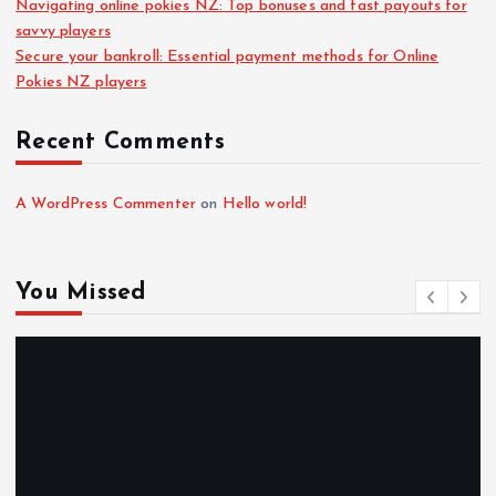
Navigating online pokies NZ: Top bonuses and fast payouts for
savvy players
Secure your bankroll: Essential payment methods for Online
Pokies NZ players
Recent Comments
A WordPress Commenter
on
Hello world!
You Missed