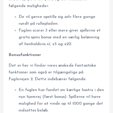
følgende muligheder:
De vil gerne opstille sig selv flere gange
rundt på rullepladen.
Fuglen scorer 3 eller mere giver spillerne et
gratis spins bonus med en særlig belønning
af henholdsvis x1, x5 og x20.
Bonusfunktioner
Det er her vi finder vores ønskede fantastiske
funktioner som også er tilgængelige på
Fuglevejen 2. Dette indebærer følgende:
En fuglen har fundet sin kærlige hustru i den
nye hjemvej (først bonus): Spillerne vil have
mulighed for at vinde op til 1000 gange det
indsattes beløb.