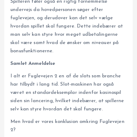
Spilleren føler også en rigtig fornemmelse
undervejs da hovedpersonen søger efter
fuglevejen, og derudover kan det selv vælge
hvordan spillet skal fungere. Dette indebærer at
man selv kan styre hvor meget udbetalingerne
skal være samt hvad de ønsker om niveauer på
bonusfunktionerne.
Samlet Anmeldelse
I alt er Fuglevejen 2 en af de slots som branche
har tilbydt i lang tid. Slot-maskinen har også
været en standardeksemplar indenfor kasinospil
siden sin lancering, hvilket indebærer, at spillerne
selv kan styre hvordan det skal fungere.
Men hvad er vores konklusion omkring Fuglevejen
2?