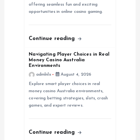
t
offering seamless fun and exciting
opportunities in online casino gaming.
i
o
Continue reading
n
Navigating Player Choices in Real
Money Casino Australia
Environments
admlnlx
August 4, 2026
Explore smart player choices in real
money casino Australia environments,
covering betting strategies, slots, crash
games, and expert reviews.
Continue reading