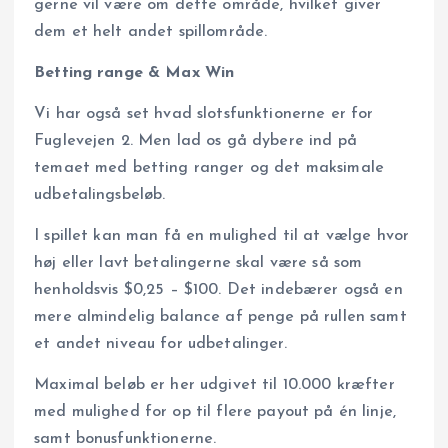
gerne vil være om dette område, hvilket giver
dem et helt andet spillområde.
Betting range & Max Win
Vi har også set hvad slotsfunktionerne er for
Fuglevejen 2. Men lad os gå dybere ind på
temaet med betting ranger og det maksimale
udbetalingsbeløb.
I spillet kan man få en mulighed til at vælge hvor
høj eller lavt betalingerne skal være så som
henholdsvis $0,25 – $100. Det indebærer også en
mere almindelig balance af penge på rullen samt
et andet niveau for udbetalinger.
Maximal beløb er her udgivet til 10.000 kræfter
med mulighed for op til flere payout på én linje,
samt bonusfunktionerne.