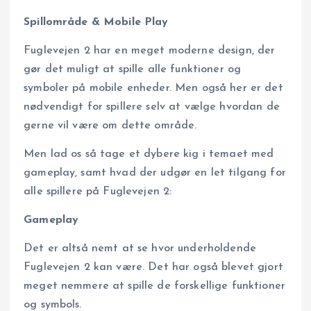
Spillområde & Mobile Play
Fuglevejen 2 har en meget moderne design, der
gør det muligt at spille alle funktioner og
symboler på mobile enheder. Men også her er det
nødvendigt for spillere selv at vælge hvordan de
gerne vil være om dette område.
Men lad os så tage et dybere kig i temaet med
gameplay, samt hvad der udgør en let tilgang for
alle spillere på Fuglevejen 2:
Gameplay
Det er altså nemt at se hvor underholdende
Fuglevejen 2 kan være. Det har også blevet gjort
meget nemmere at spille de forskellige funktioner
og symbols.