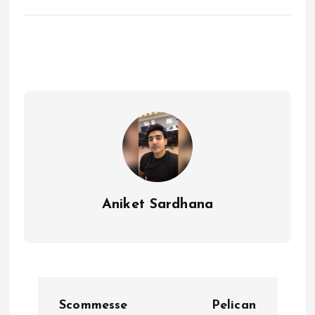
Aniket Sardhana
P
Scommesse
Pelican