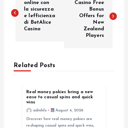
o
online con
Casino Free
la sicurezza
Bonus
e lefficienza
Offers for
s
di BetAlice
New
Casino
Zealand
t
Players
n
a
Related Posts
v
i
Real money pokies bring a new
ease to casual spins and quick
g
wins
admlnlx
August 4, 2026
a
Discover how real money pokies are
reshaping casual spins and quick wins,